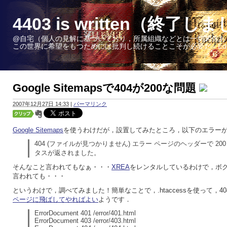
4403 is written（終了し
@自宅（個人の見解に基づいており，所属組織などとは一切関係あ
この世界に希望をもつためには批判し続けることこそが必要だ - Edward W. 
Google Sitemapsで404が200な問題
2007年12月27日 14:33
|
パーマリンク
Google Sitemaps
を使うわけだが，設置してみたところ，以下のエラー
404 (ファイルが見つかりません) エラー ページのヘッダーで 200 
タスが返されました。
そんなこと言われてもなぁ・・・
XREA
をレンタルしているわけで，ボ
言われても・・・
というわけで，調べてみました！簡単なことで，.htaccessを使って，40
ページに飛ばしてやればよい
ようです．
ErrorDocument 401 /error/401.html
ErrorDocument 403 /error/403.html