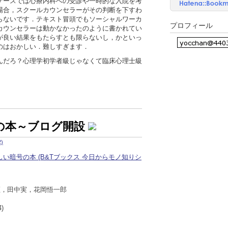
ケースでは心療内科への受診や一時的な入院を考
場合，スクールカウンセラーがその判断を下すわ
らないです．テキスト冒頭でもソーシャルワーカ
プロフィール
カウンセラーは動かなかったのように書かれてい
が良い結果をもたらすとも限らないし，かといっ
のはおかしい．難しすぎます．
んだろ？心理学初学者級じゃなくて臨床心理士級
の本～ブログ開設
)
証，田中実，花岡悟一郎
)