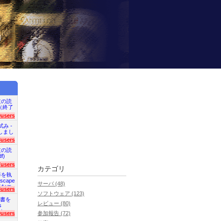
）
文の読
en（終了
9users
試み -
終了しまし
3users
文の読
f)
7users
カテゴリ
等を執
scape
サーバ (48)
読むエ
3users
ソフトウェア (123)
明書を
レビュー (80)
s
た）
0users
参加報告 (72)