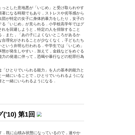
ょっとした意地悪が「いじめ」と受け取られやす
顕著になる時期でもあり，ストレスや劣等感から
集団が特定の女子に身体的暴力をしたり，女子の
する「いじめ」が見られる．小学校高学年ではグ
それを回避しようと，特定の人を排除すること
る．また，「あの子によくないところがあるか
な合理化がされることが少なくなく，子どもたち
いという弁明も行われる．中学生では「いじめ」
事態が発生しやすい．加えて，金銭などをめぐる
能力の発達に伴って，恐喝や暴行などの犯罪行為
は「ひとりでいられる能力」を人の基本的能力と
と一緒にいることで，ひとりでいられるようにな
者と一緒にいられるようになる．
10) 第1回
です．既に山積み状態になっているので，速やか