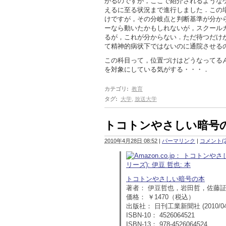
かるのですが，ここで紹介されるような
えるに至る状況まで進行しました．この
けですが，その分岐点と判断基準が分か
ーなら動いたかもしれないが，スクール
るが，これが分からない．ただ待つだけ
て精神的病状下ではないのに通院させる
この科目って，位置づけはどうなってる
を対象にしている気がする・・・．
カテゴリ
:
教育
タグ
:
大学
,
放送大学
トコトンやさしい暗号
2010年4月28日 08:52
|
パーマリンク
|
コメント(2
トコトンやさしい暗号の本
著者： 伊豆哲也，岩田哲，佐藤
価格： ￥1470（税込）
出版社： 日刊工業新聞社 (2010/04
ISBN-10： 4526064521
ISBN-13： 978-4526064524