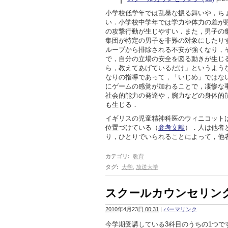
小学校低学年では乱暴な振る舞いや，ち
い．小学校中学年では学力や体力の差が
の攻撃行動が生じやすい．また，男子の
集団が特定の男子を非難の対象にしたり
ループから排除される不安が強くなり，
で，自分の立場の安全を図る動きが生じ
ら，教えてあげているだけ」というよう
なりの指導であって，「いじめ」ではな
にゲームの感覚が加わることで，凄惨な
社会的能力の発達や，腕力などの身体的
も生じる．
イギリスの児童精神科医のウィニコット
位置づけている（
参考文献
）．人は他者
り，ひとりでいられることによって，他
カテゴリ
:
教育
タグ
:
大学
,
放送大学
スクールカウンセリング('
2010年4月23日 00:31
|
パーマリンク
今学期受講している3科目のうちの1つ