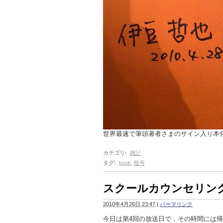
世界最速で筆頭著者さまのサイン入り本
カテゴリ
:
雑記
タグ
:
book
,
暗号
スクールカウンセリング('
2010年4月26日 23:47
|
パーマリンク
今日は第4回の放送日で，その時間には