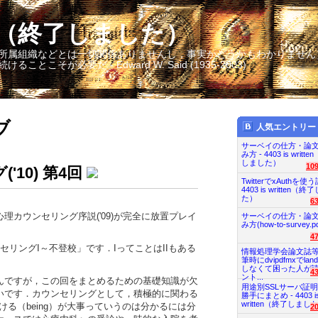
itten（終了しました）
所属組織などとは一切関係ありませんし，事実かどうかもわかりません
そが必要だ - Edward W. Said (1935-2003)
ブ
人気エントリー
サーベイの仕方・論
み方 - 4403 is writt
しました）
10
10) 第4回
TwitterでxAuthを使う
4403 is written（
た）
6
カウンセリング序説('09)が完全に放置プレイ
サーベイの仕方・論
み方(how-to-survey.pd
4
リングI～不登校」です．IってことはIIもある
情報処理学会論文誌
筆時にdvipdfmxでland
しなくて困った人が
4
ント...
んですが，この回をまとめるための基礎知識が欠
用途別SSLサーバ証
いです．カウンセリングとして，積極的に関わる
勝手にまとめ - 4403 i
written（終了しまし
続ける（being）が大事っていうのは分かるには分
2