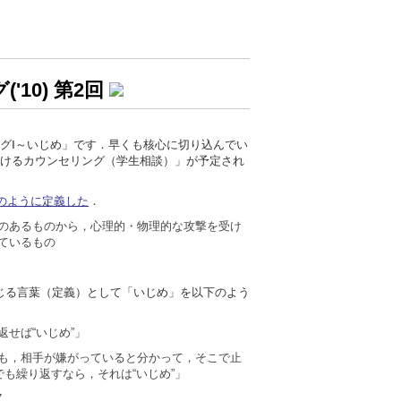
10) 第2回
グⅠ～いじめ」です．早くも核心に切り込んでい
おけるカウンセリング（学生相談）」が予定され
下のように定義した
．
のあるものから，心理的・物理的な攻撃を受け
ているもの
じる言葉（定義）として「いじめ」を以下のよう
せば“いじめ”」
も，相手が嫌がっていると分かって，そこで止
でも繰り返すなら，それは“いじめ”」
7