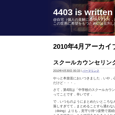
4403 is wr
@自宅（個人の見解に基づいており，
この世界に希望をもつためには批判し続けることこ
2010年4月アーカイ
スクールカウンセリング('
2010年4月30日 00:33
|
パーマリンク
やっと本放送においつきました．いや，心理
だけど・・・．
さて，第4回は「中学校のスクールカウンセ
ってことです．辛いです．
で．いつものようにまとめたいところな
落しすぎてて，まとめることすら適わな
（doing）よりも，見守り待つ姿勢で居