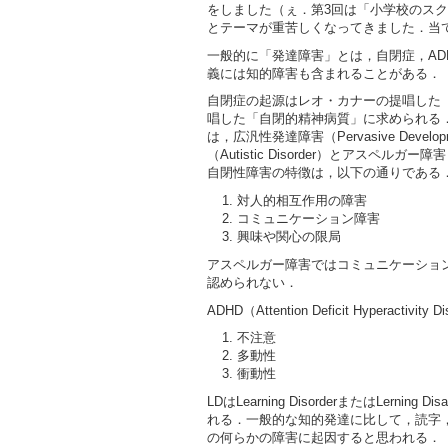
をしました（ぇ．第3回は「小学校のスク
とテーマが重苦しくなってきました．当
一般的に「発達障害」とは，自閉症，AD
義には知的障害も含まれることがある．
自閉症の起源はレオ・カナーの提唱した
唱した「自閉的精神病質」に求められる
は，広汎性発達障害（Pervasive Develop
（Autistic Disorder）とアスペルガー障
自閉性障害の特徴は，以下の通りである
対人的相互作用の障害
コミュニケーション障害
興味や関心の限局
アスペルガー障害ではコミュニケーショ
認められない．
ADHD（Attention Deficit Hyperacti
不注意
多動性
衝動性
LDはLearning DisorderまたはLerni
れる．一般的な知的発達に比して，読字
の何らかの障害に起因すると思われる．