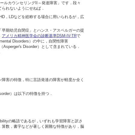
ールカウンセリングII～発達障害」です．段々
てられないようにせねば．
HD，LDなどを総称する場合に用いられるが，広
「早期幼児自閉症」とハンス・アスペルガーの提
．
アメリカ精神医学会の診断基準DSM-IV-TR
で
mental Disorders）の中に，自閉性障害
害（Asperger's Disorder）として含まれている．
．
ン障害の特徴，特に言語発達の障害が軽度か全く
vity Disorder）は以下の特徴を持つ．
ng Disabilityの略語であるが，いずれも学習障害と訳さ
，算数，書字などが著しく困難な特徴があり，脳