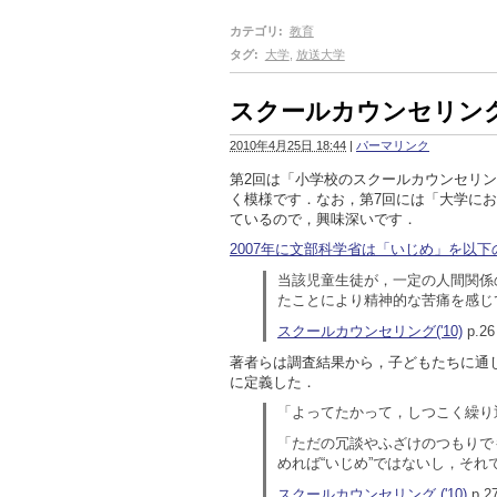
カテゴリ
:
教育
タグ
:
大学
,
放送大学
スクールカウンセリング('
2010年4月25日 18:44
|
パーマリンク
第2回は「小学校のスクールカウンセリン
く模様です．なお，第7回には「大学に
ているので，興味深いです．
2007年に文部科学省は「いじめ」を以
当該児童生徒が，一定の人間関係
たことにより精神的な苦痛を感じ
スクールカウンセリング('10)
p.26
著者らは調査結果から，子どもたちに通
に定義した．
「よってたかって，しつこく繰り返
「ただの冗談やふざけのつもりで
めれば“いじめ”ではないし，それ
スクールカウンセリング ('10)
p.2