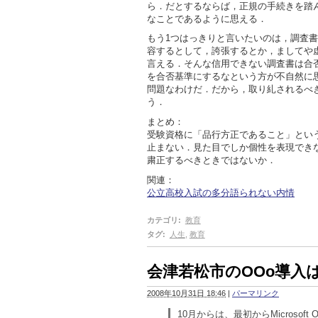
ら．だとするならば，正規の手続きを踏
なことであるように思える．
もう1つはっきりと言いたいのは，調査
容するとして，誇張するとか，ましてや
言える．そんな信用できない調査書は合
を合否基準にするなという方が不自然に
問題なわけだ．だから，取り糺されるべ
う．
まとめ：
受験資格に「品行方正であること」とい
止まない．見た目でしか個性を表現でき
粛正するべきときではないか．
関連：
公立高校入試の多分語られない内情
カテゴリ
:
教育
タグ
:
人生
,
教育
会津若松市のOOo導入
2008年10月31日 18:46
|
パーマリンク
10月からは、最初からMicrosof