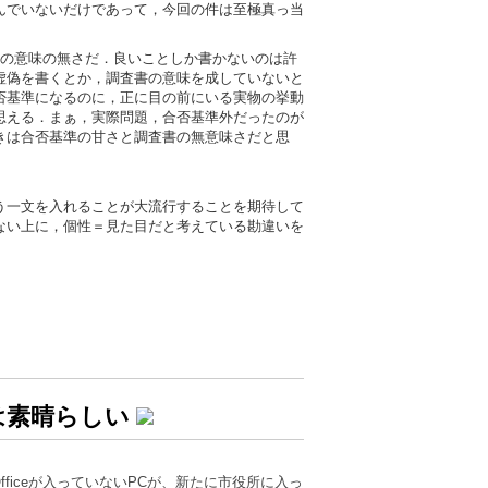
んでいないだけであって，今回の件は至極真っ当
書の意味の無さだ．良いことしか書かないのは許
虚偽を書くとか，調査書の意味を成していないと
否基準になるのに，正に目の前にいる実物の挙動
思える．まぁ，実際問題，合否基準外だったのが
きは合否基準の甘さと調査書の無意味さだと思
う一文を入れることが大流行することを期待して
ない上に，個性＝見た目だと考えている勘違いを
は素晴らしい
t Officeが入っていないPCが、新たに市役所に入っ