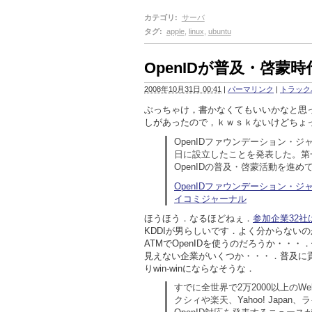
カテゴリ
:
サーバ
タグ
:
apple
,
linux
,
ubuntu
OpenIDが普及・啓蒙時
2008年10月31日 00:41
|
パーマリンク
|
トラックバ
ぶっちゃけ，書かなくてもいいかなと思
しがあったので，ｋｗｓｋないけどちょ
OpenIDファウンデーション・ジ
日に設立したことを発表した。第
OpenIDの普及・啓蒙活動を進め
OpenIDファウンデーション・ジャパ
イコミジャーナル
ほうほう．なるほどねぇ．
参加企業32
KDDIが男らしいです．よく分からない
ATMでOpenIDを使うのだろうか・・・
見えない企業がいくつか・・・．普及に
りwin-winにならなそうな．
すでに全世界で2万2000以上のW
クシィや楽天、Yahoo! Jap