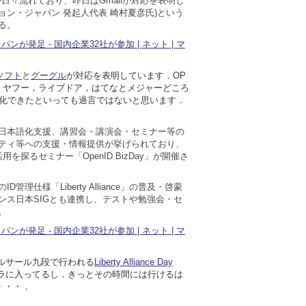
が日々流れており、昨日はGmailが対応を表明し
ーション・ジャパン 発起人代表 崎村夏彦氏)という
る。
ンが発足 - 国内企業32社が参加 | ネット | マ
ソフト
と
グーグル
が対応を表明しています．OP
天，ヤフー，ライブドア，はてなとメジャーどころ
ID化できたといっても過言ではないと思います．
日本語化支援、講習会・講演会・セミナー等の
ティ等への支援・情報提供が挙げられており、
活用を探るセミナー「OpenID BizDay」が開催さ
理仕様「Liberty Alliance」の普及・啓蒙
ンス日本SIGとも連携し、テストや勉強会・セ
。
ンが発足 - 国内企業32社が参加 | ネット | マ
ベルサール九段で行われる
Liberty Alliance Day
ラに入ってるし．きっとその時間には行けるは
・・・．