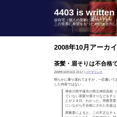
4403 is wr
@自宅（個人の見解に基づいており，
この世界に希望をもつためには批判し続けることこ
2008年10月アーカ
茶髪・眉そりは不合格
2008年10月31日 23:17
|
パーマリンク
明らかに乗り遅れてますが，一応書いて
した内容ではない．
神奈川県平塚市の県立神田高校（
ていない茶髪や眉そりなどをチェ
とが２８日、わかった。県教育委
にいながら不合格にされた生徒は
県教委によると、この不正なチェ