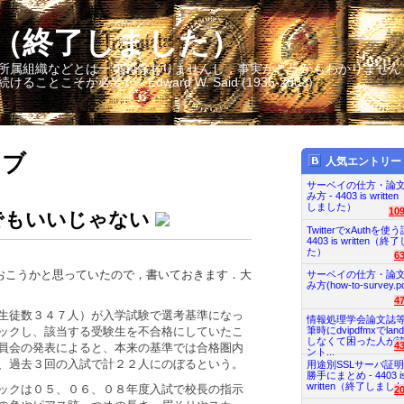
itten（終了しました）
所属組織などとは一切関係ありませんし，事実かどうかもわかりません
そが必要だ - Edward W. Said (1935-2003)
イブ
人気エントリー
サーベイの仕方・論
み方 - 4403 is writt
しました）
10
でもいいじゃない
TwitterでxAuthを使う
4403 is written（
た）
6
おこうかと思っていたので，書いておきます．大
サーベイの仕方・論
み方(how-to-survey.pd
4
生徒数３４７人）が入学試験で選考基準になっ
情報処理学会論文誌
筆時にdvipdfmxでland
ックし、該当する受験生を不合格にしていたこ
しなくて困った人が
4
員会の発表によると、本来の基準では合格圏内
ント...
、過去３回の入試で計２２人にのぼるという。
用途別SSLサーバ証
勝手にまとめ - 4403 i
written（終了しまし
ックは０５、０６、０８年度入試で校長の指示
2