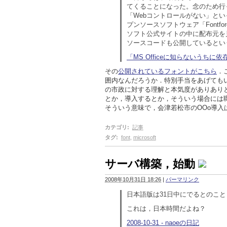
てくることになった。念のため行っ
「Webコントロールがない」と
プンソースソフトウェア「Fontf
ソフト公式サイトの中に配布元を
ソースコードも公開しているとい
「MS Officeに知らないうちに
その
公開されているフォントがこちら
．
囲内なんだろうか．特別手当をあげても
の市政に対する理解と本気度がありあり
とか，導入するとか，そういう場合には
そういう意味で，会津若松市のOOo導入
カテゴリ
:
記事
タグ
:
font
,
microsoft
サーバ構築，始動
2008年10月31日 18:26
|
パーマリンク
日本語版は31日中にでるとのこと
これは，日本時間だよね？
2008-10-31 - naoeの日記