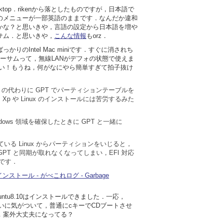
esktop．rikenから落としたものですが，日本語で
のメニューが一部英語のままです．なんだか違和
かな？と思いきや，言語の設定から日本語を増や
サム．と思いきや，
こんな情報
もorz．
のIntel Mac miniです．すぐに消されち
がアーサムって，無線LANがデフォの状態で使えま
らしい！もうね，何がなにやら簡単すぎて拍子抜け
 の代わりに GPT でパーティションテーブルを
 Xp や Linux のインストールには苦労するみた
indows 領域を確保したときに GPT と一緒に
．
ている Linux からパーティションをいじると，
GPT と同期が取れなくなってしまい，EFI 対応
です．
.04 をインストール - がべこれログ - Garbage
ntu8.10はインストールできました．一応，
，間違いに気がついて，普通にcキーでCDブートさせ
．案外大丈夫になってる？