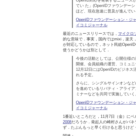
OpenID対応を発表するニュース
てい た」(OpenIDファウンデ
ほど、現在急速に普及が進んでい
OpenIDファウンデーション・ジャパ
イコミジャーナル
最近のニュースリリースでは，
マイクロ
的な意味で．事実，国内ではmixi，楽
が対応しているので，ネット民総Open
使うかどうかは別として．
今後の活動としては、公開仕様の
開催、会員組織の運営、コミュニ
12月12日にはOpenIDのビジネス
れる予定。
さらに、シングルサインオンなどのID管
を進めているリバティ・アライア
ミナーなどを共同で実施していく
OpenIDファウンデーション・ジャパ
イコミジャーナル
1番近いところだと，11月7日（金）に
2008
だろうか．発起人の崎村さんがパネ
ず．たぶんもっと早く行けると思うけど
関連：