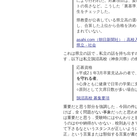
により行われた。対象項目は、髪
トの長さなど。こうした「裏基準
生をチェックした。
県教委が公表している県立高の選
し、合算した上位から合格を決め
まれていない。
asahi.com（朝日新聞社）：
県立 - 社会
これは県立の話で，私立の話を持ち出す
す．以下は私立鵠沼高校（神奈川県）の
応募資格
○平成2１年3月卒業見込みの者で
を守れる者
。
○心身ともに健康で日常の学業に
○原則として欠席日数が多い場合
鵠沼高校 募集要項
重要だと思う部分を強調した．今回の件
けば，全く問題がない事象だったと思わ
は重要だと思う．受験時にはやんわりと
うのはやや納得がいかない．校則ありき
て下さるなというスタンスが正しいよう
正」という言葉または類似する言葉が書