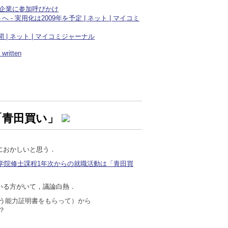
、企業に参加呼びかけ
ートへ - 実用化は2009年を予定 | ネット | マイコミ
も公開 | ネット | マイコミジャーナル
ritten
「青田買い」
におかしいと思う．
大学院修士課程1年次からの就職活動は「青田買
いる方がいて，議論白熱．
う能力証明書をもらって）から
？