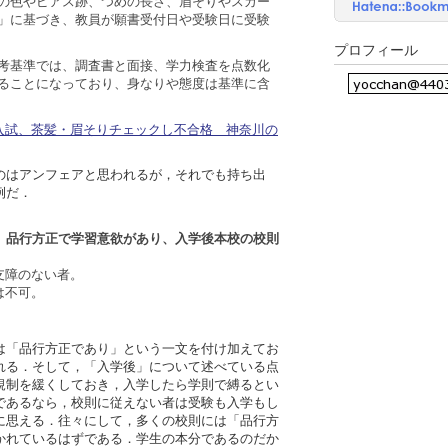
の色やピアス跡、つめの長さ、眉そりやスカー
」に基づき、教員が願書受付日や受験日に受験
プロフィール
考基準では、調査書と面接、学力検査を点数化
ることになっており、身なりや態度は基準に含
高校入試、茶髪・眉そりチェックし不合格 神奈川の
のはアンフェアと思われるが，それでも持ち出
例だ．
、
品行方正で学習意欲があり、入学後本校の校則
支障のない者。
は不可。
は「品行方正であり」という一文を付け加えてお
れる．そして，「入学後」について述べている点
規制を緩くしておき，入学したら学則で縛るとい
であるなら，校則に従えない者は受験も入学もし
に思える．往々にして，多くの校則には「品行方
かれているはずである．学生の本分であるのだか