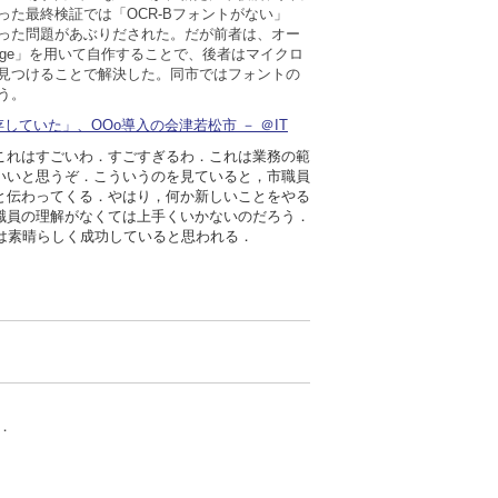
た最終検証では「OCR-Bフォントがない」
いった問題があぶりだされた。だが前者は、オー
orge」を用いて自作することで、後者はマイクロ
見つけることで解決した。同市ではフォントの
う。
依存していた」、OOo導入の会津若松市 － ＠IT
これはすごいわ．すごすぎるわ．これは業務の範
いいと思うぞ．こういうのを見ていると，市職員
と伝わってくる．やはり，何か新しいことをやる
職員の理解がなくては上手くいかないのだろう．
は素晴らしく成功していると思われる．
．