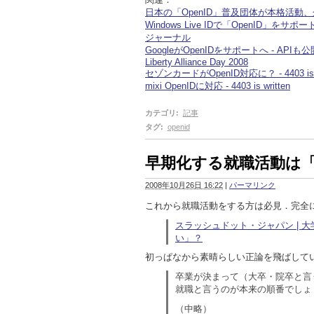
日本の「OpenID」普及団体が本格活動
Windows Live IDで「OpenID」をサポ
ジャーナル
GoogleがOpenIDをサポートへ - API
Liberty Alliance Day 2008
セゾンカードがOpenID対応に？ - 4403 is w
mixi OpenIDに対応 - 4403 is written
カテゴリ
:
記事
タグ
:
openid
早期化する就職活動は
2008年10月26日 16:22
|
パーマリンク
これから就職活動をする方は必見．完全
スラッシュドット・ジャパン | 
い」？
初っぱなから素晴らしい正論を飛ばして
卒業が決まって（大卒・院卒と言
就職と言うのが本来の順番でしょ
（中略）