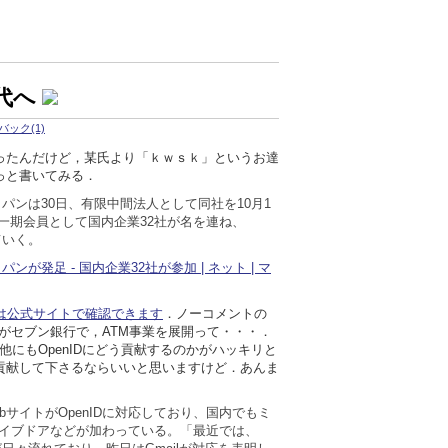
代へ
ック(1)
ったんだけど，某氏より「ｋｗｓｋ」というお達
っと書いてみる．
ャパンは30日、有限中間法人として同社を10月1
一期会員として国内企業32社が名を連ね、
ていく。
ンが発足 - 国内企業32社が参加 | ネット | マ
社は公式サイトで確認できます
．ノーコメントの
のがセブン銀行で，ATM事業を展開って・・・．
．他にもOpenIDにどう貢献するのかがハッキリと
貢献して下さるならいいと思いますけど．あんま
ebサイトがOpenIDに対応しており、国内でもミ
an、ライブドアなどが加わっている。「最近では、