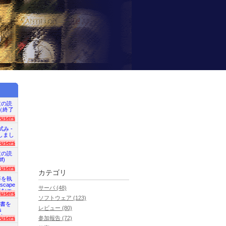
）
文の読
en（終了
9users
試み -
終了しまし
3users
文の読
f)
7users
カテゴリ
等を執
scape
サーバ (48)
読むエ
3users
ソフトウェア (123)
明書を
レビュー (80)
s
た）
0users
参加報告 (72)