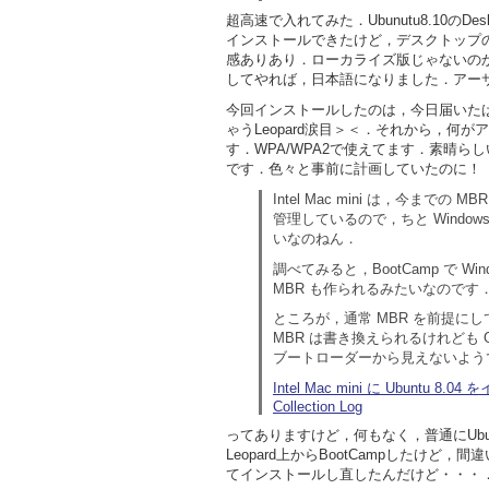
超高速で入れてみた．Ubunutu8.10のD
インストールできたけど，デスクトップ
感ありあり．ローカライズ版じゃないの
してやれば，日本語になりました．アー
今回インストールしたのは，今日届いたばっかり
ゃうLeopard涙目＞＜．それから，何
す．WPA/WPA2で使えてます．素晴
です．色々と事前に計画していたのに！
Intel
Mac
mini
は，今までの MBR
管理しているので，ちと Windows
いなのねん．
調べてみると，BootCamp で W
MBR も作られるみたいなのです
ところが，通常 MBR を前提にし
MBR は書き換えられるけれども 
ブートローダーから見えないよう
Intel Mac mini に Ubuntu 8
Collection Log
ってありますけど，何もなく，普通にUbu
Leopard上からBootCampしたけど
てインストールし直したんだけど・・・