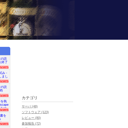
）
文の読
en（終了
9users
試み -
終了しまし
3users
文の読
f)
7users
カテゴリ
等を執
scape
サーバ (48)
読むエ
3users
ソフトウェア (123)
明書を
レビュー (80)
s
た）
0users
参加報告 (72)