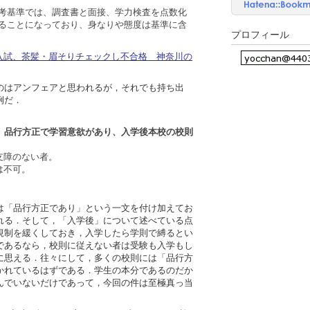
考基準では、調査書と面接、学力検査を点数化
ることになっており、身なりや態度は基準に含
プロフィール
高校入試、茶髪・眉そりチェックし不合格 神奈川の
のはアンフェアと思われるが，それでも持ち出
例だ．
、
品行方正で学習意欲があり、入学後本校の校則
支障のない者。
は不可。
は「品行方正であり」という一文を付け加えてお
れる．そして，「入学後」について述べている点
規制を緩くしておき，入学したら学則で縛るとい
であるなら，校則に従えない者は受験も入学もし
に思える．往々にして，多くの校則には「品行方
かれているはずである．学生の本分であるのだか
んでいないだけであって，今回の件は至極真っ当