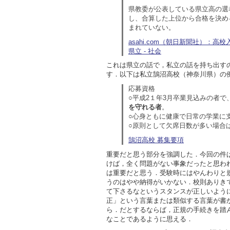
県教委が公表している県立高の選
し、合算した上位から合格を決め
まれていない。
asahi.com（朝日新聞社）：
県立 - 社会
これは県立の話で，私立の話を持ち出す
す．以下は私立鵠沼高校（神奈川県）の
応募資格
○平成2１年3月卒業見込みの者で
を守れる者
。
○心身ともに健康で日常の学業に
○原則として欠席日数が多い場合
鵠沼高校 募集要項
重要だと思う部分を強調した．今回の件
けば，全く問題がない事象だったと思わ
は重要だと思う．受験時にはやんわりと
うのはやや納得がいかない．校則ありき
て下さるなというスタンスが正しいよう
正」という言葉または類似する言葉が書
ら．だとするならば，正規の手続きを踏
なことであるように思える．