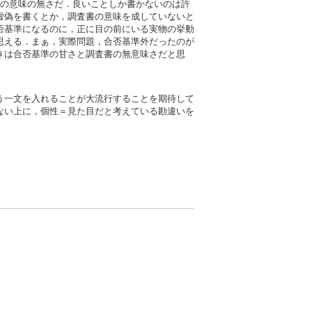
書の意味の無さだ．良いことしか書かないのは許
虚偽を書くとか，調査書の意味を成していないと
否基準になるのに，正に目の前にいる実物の挙動
思える．まぁ，実際問題，合否基準外だったのが
きは合否基準の甘さと調査書の無意味さだと思
う一文を入れることが大流行することを期待して
ない上に，個性＝見た目だと考えている勘違いを