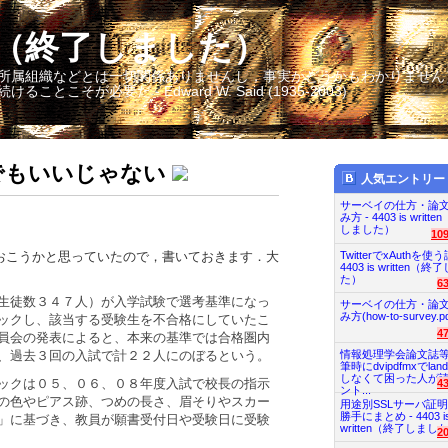
itten（終了しました）
所属組織などとは一切関係ありませんし，事実かどうかもわかりません
そが必要だ - Edward W. Said (1935-2003)
でもいいじゃない
人気エントリー
サーベイの仕方・論
み方 - 4403 is writt
しました）
10
おこうかと思っていたので，書いておきます．大
TwitterでxAuthを使う
4403 is written（
た）
6
生徒数３４７人）が入学試験で選考基準になっ
サーベイの仕方・論
み方(how-to-survey.pd
ックし、該当する受験生を不合格にしていたこ
4
員会の発表によると、本来の基準では合格圏内
情報処理学会論文誌
、過去３回の入試で計２２人にのぼるという。
筆時にdvipdfmxでland
しなくて困った人が
ックは０５、０６、０８年度入試で校長の指示
4
ント...
の色やピアス跡、つめの長さ、眉そりやスカー
用途別SSLサーバ証
勝手にまとめ - 4403 i
」に基づき、教員が願書受付日や受験日に受験
written（終了しまし
2