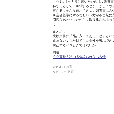
もう1つはっきりと言いたいのは，調査
容するとして，誇張するとか，ましてや
言える．そんな信用できない調査書は合
を合否基準にするなという方が不自然に
問題なわけだ．だから，取り糺されるべ
う．
まとめ：
受験資格に「品行方正であること」とい
止まない．見た目でしか個性を表現でき
粛正するべきときではないか．
関連：
公立高校入試の多分語られない内情
カテゴリ
:
教育
タグ
:
人生
,
教育