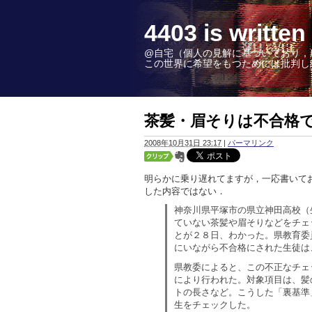
4403 is wr
@自宅（個人の見解に基づいており，
この世界に希望をもつためには批判し続けることこ
茶髪・眉そりは不合格
2008年10月31日 23:17
|
パーマリンク
明らかに乗り遅れてますが，一応書いて
した内容ではない．
神奈川県平塚市の県立神田高校（
ていない茶髪や眉そりなどをチェ
とが２８日、わかった。県教育委
にいながら不合格にされた生徒は
県教委によると、この不正なチェ
により行われた。対象項目は、髪
トの長さなど。こうした「裏基準
生をチェックした。