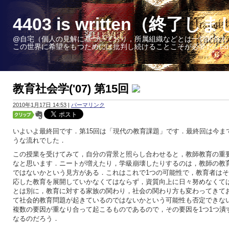
4403 is written（終了し
@自宅（個人の見解に基づいており，所属組織などとは一切関係あ
この世界に希望をもつためには批判し続けることこそが必要だ - Edward W. 
教育社会学('07) 第15回
2010年1月17日 14:53
|
パーマリンク
いよいよ最終回です．第15回は「現代の教育課題」です．最終回は今ま
うな流れでした．
この授業を受けてみて，自分の背景と照らし合わせると，教師教育の重
なと思います．ニートが増えたり，学級崩壊したりするのは，教師の教
ではないかという見方がある．これはこれで1つの可能性で，教育者は
応した教育を展開していかなくてはならず，資質向上に日々努めなくて
とは別に，教育に対する家族の関わり，社会の関わり方も変わってきて
て社会的教育問題が起きているのではないかという可能性も否定できな
複数の要因が重なり合って起こるものであるので，その要因を1つ1つ潰
なるのだろう．