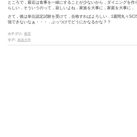
ところで，最近は食事を一緒にすることが少ないから，ダイニングを作
らしい．そういうのって，寂しいよね．家族を大事に，家庭を大事に．
さて，後は単位認定試験を受けて，合格すればよろしい．1週間丸々SCIS
強できないなぁ・・・．ぶっつけでどうにかなるかな？？
カテゴリ
:
教育
タグ
:
放送大学