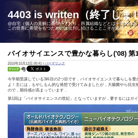
4403 is written（終了し
@自宅（個人の見解に基づいており，所属組織などとは一切関係あ
この世界に希望をもつためには批判し続けることこそが必要だ - Edward W. 
バイオサイエンスで豊かな暮らし('08) 第
2010年10月12日 00:41
|
パーマリンク
今学期受講している3科目の2つ目です．バイオサイエンスで暮らしを豊
よ！主には，もやしもん的な発想で受けてみましたが，大腸菌やら抗生
ので，期待感が高まっています．
第1回は「バイオサイエンスの世紀」となっていますが，要するにはガ