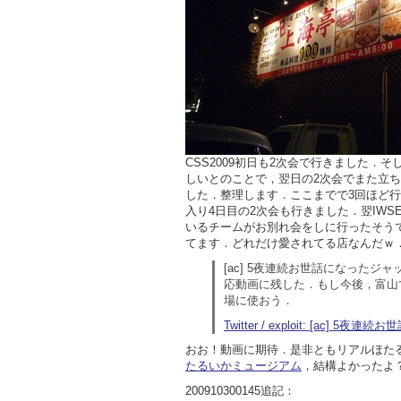
CSS2009初日も2次会で行きました．
しいとのことで，翌日の2次会でまた立
した．整理します．ここまでで3回ほど行っ
入り4日目の2次会も行きました．翌IWS
いるチームがお別れ会をしに行ったそう
てます．どれだけ愛されてる店なんだｗ
[ac] 5夜連続お世話になった
応動画に残した．もし今後，富山
場に使おう．
Twitter / exploit: [ac]
おお！動画に期待．是非ともリアルほた
たるいかミュージアム
，結構よかったよ
200910300145追記：