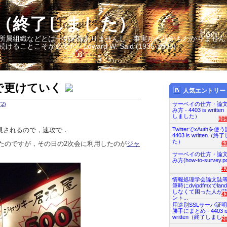
itten（終了しました）
所属組織などとは一切関係ありませんし，事実かどうかもわかりません
そが必要だ - Edward W. Said (1935-2003)
で更けていく
人気エントリー
2)
サーベイの仕方・論
み方 - 4403 is writt
しました）
10
視されるので，速攻で．
TwitterでxAuthを使う
4403 is written（
た）
いたのですが，その日の2次会に利用したのが
ジャ
6
サーベイの仕方・論
み方(how-to-survey.pd
4
情報処理学会論文誌
筆時にdvipdfmxでland
しなくて困った人が
4
ント...
用途別SSLサーバ証
勝手にまとめ - 4403 i
written（終了しまし
2