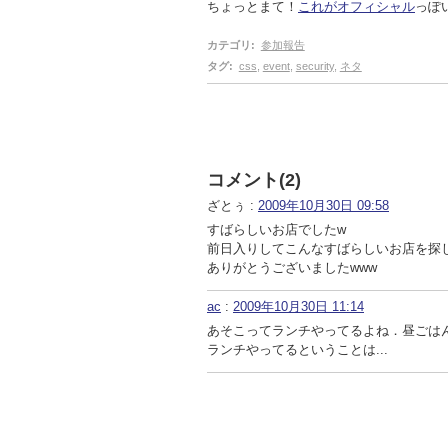
ちょっとまて！
これがオフィシャル
っぽ
カテゴリ
:
参加報告
タグ
:
css
,
event
,
security
,
ネタ
コメント(2)
ざとぅ :
2009年10月30日 09:58
すばらしいお店でしたw
前日入りしてこんなすばらしいお店を探
ありがとうございましたwww
ac
:
2009年10月30日 11:14
あそこってランチやってるよね．昼ごは
ランチやってるということは...