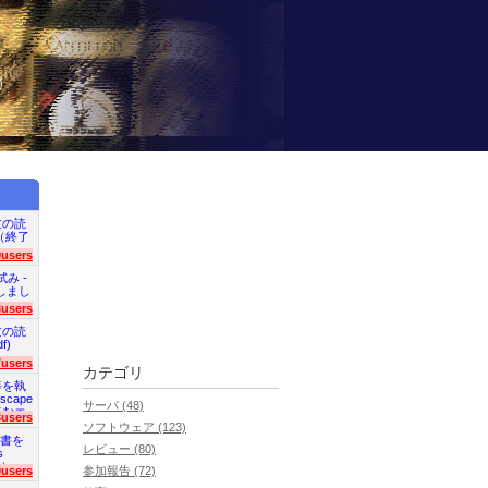
）
文の読
en（終了
9users
試み -
終了しまし
3users
文の読
f)
7users
カテゴリ
等を執
scape
サーバ (48)
読むエ
3users
ソフトウェア (123)
明書を
レビュー (80)
s
た）
0users
参加報告 (72)