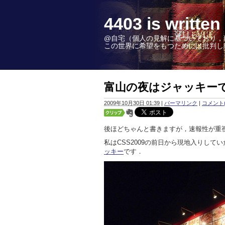
4403 is wr
@自宅（個人の見解に基づいており，
この世界に希望をもつためには批判し続けることこ
富山の夜はジャッキー
2009年10月30日 01:39
|
パーマリンク
|
コメント(
後ほどちゃんと書きますが，速報性が重
私はCSS2009の前日から現地入りして
ッキー
です．