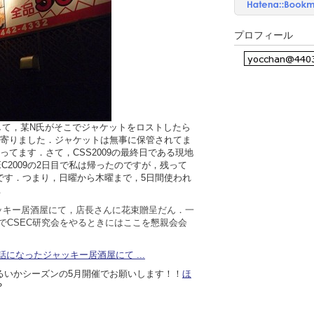
プロフィール
そして，某N氏がそこでジャケットをロストしたら
ち寄りました．ジャケットは無事に保管されてま
てます．さて，CSS2009の最終日である現地
EC2009の2日目で私は帰ったのですが，残って
です．つまり，日曜から木曜まで，5日間使われ
．
ジャッキー居酒屋にて，店長さんに花束贈呈だん．一
でCSEC研究会をやるときにはここを懇親会会
 5夜連続お世話になったジャッキー居酒屋にて ...
るいかシーズンの5月開催でお願いします！！
ほ
？