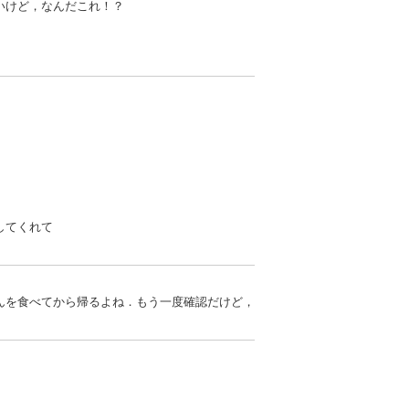
いけど，なんだこれ！？
してくれて
んを食べてから帰るよね．もう一度確認だけど，