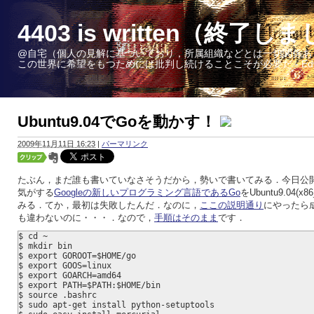
4403 is written（終了し
@自宅（個人の見解に基づいており，所属組織などとは一切関係あ
この世界に希望をもつためには批判し続けることこそが必要だ - Edward W. 
Ubuntu9.04でGoを動かす！
2009年11月11日 16:23
|
パーマリンク
たぶん，まだ誰も書いていなさそうだから，勢いで書いてみる．今日公
気がする
Googleの新しいプログラミング言語であるGo
をUbuntu9.04(
みる．てか，最初は失敗したんだ．なのに，
ここの説明通り
にやったら
も違わないのに・・・．なので，
手順はそのまま
です．
$ cd ~
$ mkdir bin
$ export GOROOT=$HOME/go
$ export GOOS=linux
$ export GOARCH=amd64
$ export PATH=$PATH:$HOME/bin
$ source .bashrc
$ sudo apt-get install python-setuptools