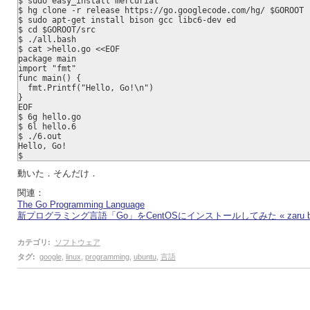
$ sudo easy_install mercurial
$ hg clone -r release https://go.googlecode.com/hg/ $GOROOT
$ sudo apt-get install bison gcc libc6-dev ed
$ cd $GOROOT/src
$ ./all.bash
$ cat >hello.go <<EOF
package main
import "fmt"
func main() {
  fmt.Printf("Hello, Go!\n")
}
EOF
$ 6g hello.go
$ 6l hello.6
$ ./6.out
Hello, Go!
$
動いた．そんだけ．
関連：
The Go Programming Language
新プログラミング言語「Go」をCentOSにインストールしてみた « zaru bl
カテゴリ
:
ソフトウェア
タグ
:
google
,
linux
,
programming
,
ubuntu
,
言語