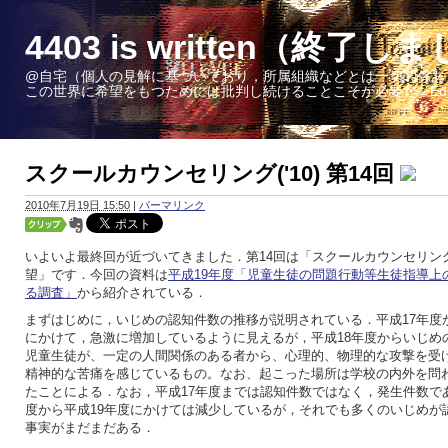
4403 is written（終了し
@自宅（個人の見解に基づいており，所属組織などとは一切関係あ
この世界に希望をもつためには批判し続けることこそが必要だ - Edward W. 
スクールカウンセリング('10) 第14回
2010年7月19日 15:50
|
パーマリンク
いよいよ最終回が近づいてきました．第14回は「スクールカウンセリン
望」です．今回の資料は
平成19年度「児童生徒の問題行動等生徒指導上
る調査」
から紹介されている．
まずはじめに，いじめの認知件数の推移が説明されている．平成17年度か
にかけて，急激に増加しているように見えるが，平成18年度からいじめ
児童生徒が、一定の人間関係のある者から、心理的、物理的な攻撃を受
精神的な苦痛を感じているもの。なお、起こった場所は学校の内外を問
たことによる．なお，平成17年度までは認知件数ではなく，発生件数であ
度から平成19年度にかけては減少しているが，それでも多くのいじめが
事実がまだまだある．