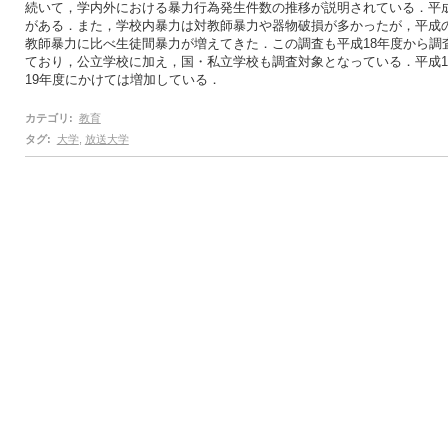
続いて，学内外における暴力行為発生件数の推移が説明されている．平成
がある．また，学校内暴力は対教師暴力や器物破損が多かったが，平成
教師暴力に比べ生徒間暴力が増えてきた．この調査も平成18年度から調
ており，公立学校に加え，国・私立学校も調査対象となっている．平成1
19年度にかけては増加している．
カテゴリ
:
教育
タグ
:
大学
,
放送大学