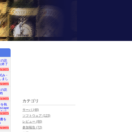
）
文の読
en（終了
9users
試み -
終了しまし
3users
文の読
f)
7users
カテゴリ
等を執
scape
サーバ (48)
読むエ
3users
ソフトウェア (123)
明書を
レビュー (80)
s
た）
0users
参加報告 (72)