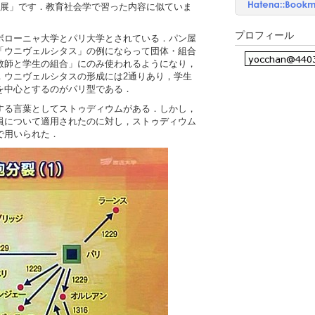
発展」です．教育社会学で習った内容に似ていま
プロフィール
ボローニャ大学とパリ大学とされている．パン屋
「ウニヴェルシタス」の例にならって団体・組合
教師と学生の組合」にのみ使われるようになり，
．ウニヴェルシタスの形成には2通りあり，学生
を中心とするのがパリ型である．
する言葉としてストゥディウムがある．しかし，
員について適用されたのに対し，ストゥディウム
で用いられた．