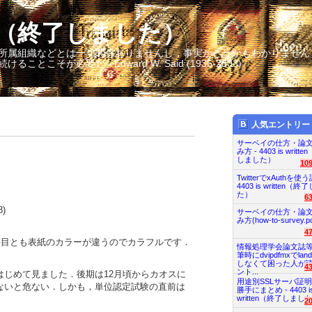
itten（終了しました）
所属組織などとは一切関係ありませんし，事実かどうかもわかりません
そが必要だ - Edward W. Said (1935-2003)
人気エントリー
サーベイの仕方・論
み方 - 4403 is writt
しました）
10
TwitterでxAuthを使う
4403 is written（
た）
6
)
サーベイの仕方・論
み方(how-to-survey.pd
4
科目とも表紙のカラーが違うのでカラフルです．
情報処理学会論文誌
筆時にdvipdfmxでland
しなくて困った人が
4
ント...
はじめて見ました．後期は12月頃からカオスに
用途別SSLサーバ証
ないと危ない．しかも，単位認定試験の直前は
勝手にまとめ - 4403 i
written（終了しまし
2