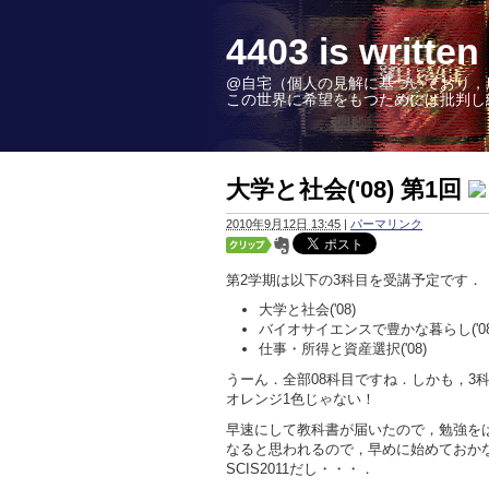
4403 is wr
@自宅（個人の見解に基づいており，
この世界に希望をもつためには批判し続けることこ
大学と社会('08) 第1回
2010年9月12日 13:45
|
パーマリンク
第2学期は以下の3科目を受講予定です．
大学と社会('08)
バイオサイエンスで豊かな暮らし('08
仕事・所得と資産選択('08)
うーん．全部08科目ですね．しかも，3
オレンジ1色じゃない！
早速にして教科書が届いたので，勉強を
なると思われるので，早めに始めておか
SCIS2011だし・・・．