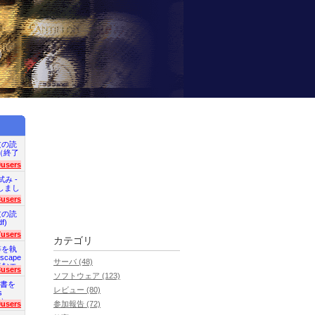
）
文の読
en（終了
9users
試み -
終了しまし
3users
文の読
f)
7users
カテゴリ
等を執
scape
サーバ (48)
読むエ
3users
ソフトウェア (123)
明書を
レビュー (80)
s
た）
0users
参加報告 (72)