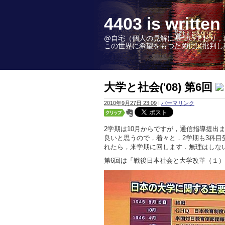
4403 is wr
@自宅（個人の見解に基づいており，
この世界に希望をもつためには批判し続けることこ
大学と社会('08) 第6回
2010年9月27日 23:09
|
パーマリンク
2学期は10月からですが，通信指導提出
良いと思うので，着々と．2学期も3科
れたら，来学期に回します．無理はしな
第6回は「戦後日本社会と大学改革（１