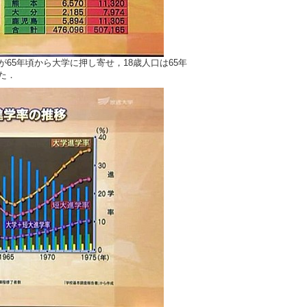
波が65年頃から大学に押し寄せ，18歳人口は65年
した．