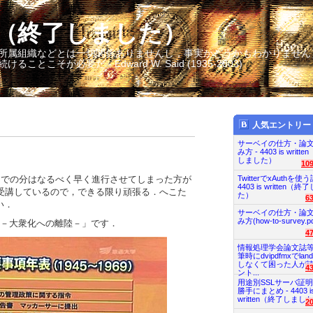
itten（終了しました）
所属組織などとは一切関係ありませんし，事実かどうかもわかりません
そが必要だ - Edward W. Said (1935-2003)
人気エントリー
サーベイの仕方・論
み方 - 4403 is writt
しました）
10
までの分はなるべく早く進行させてしまった方が
TwitterでxAuthを使う
4403 is written（
目受講しているので，できる限り頑張る．へこた
た）
6
い．
サーベイの仕方・論
み方(how-to-survey.pd
）－大衆化への離陸－」です．
4
情報処理学会論文誌
筆時にdvipdfmxでland
しなくて困った人が
4
ント...
用途別SSLサーバ証
勝手にまとめ - 4403 i
written（終了しまし
2