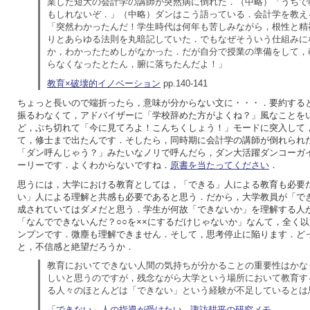
業した短大の会計学の講師が突然病に倒れた．（中略）「うちで
もしれないぞ．」（中略）ダンはこう語っている．会計学を教え
「突然わかったんだ！学生時代は何年も苦しみながら，根性と精
りとあらゆる法則を丸暗記していた．でもなぜそういう仕組みに
か，わかったためしがなかった．だが自分で授業の準備をして，
らなくなったとたん，腑に落ちたんだよ！」
教育×破壊的イノベーション
pp.140-141
ちょっと長いので端折ったら，意味が分からない文に・・・．要約する
振るわなくて，アドバイザーに「学校辞めた方がよくね？」風なことを
ど，ぶち切れて「今に見てろよ！こんちくしょう！」モードに突入して
て，修士まで出たんです．そしたら，同時期に会計学の講師が倒れられ
「ダン呼んじゃう？」みたいなノリで呼んだら，ダン大活躍ダンコーガ
ーリーです．よくわからないですね．
原書を当たってください
．
思うには，大学における教育としては，「できる」人による教育も必要
い」人による理解と共感も必要であると思う．だから，大学教員が「で
成されていてはダメだと思う．学生が何故「できないか」を理解する人
「なんでできないんだ？○○を××にするだけじゃないか」なんて，全く
ンプンです．微塵も理解できません．そして，思考停止に陥ります．ど
と，不信感と絶望だろうか．
教育においてできない人間の気持ちが分かることの重要性はかな
しいと思うのですが，残念ながら大学という場所において教育す
る人々のほとんどは「できない」という経験が不足しているとは
「できない」人の指導が受けたい - 諏訪耕平の研究メモ