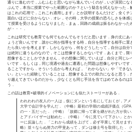
通りに進むので，ふむふむと思いながら進んでいくのが，いざ演習にな
ぷんで，本当に授業でやった範囲なのか？という疑念を拭えなかった．
はこれの応用で，これこれ適用します」とか説明するんだけど，全くチ
面白いほどに分からない．オレ，その時，大学の授業の恐ろしさを体感
て授業を受けるようになりました．まぁ，回路の成績は振るわなかった
が・・・．
これは研究でも教育でも何でもかんでもそうだと思います．身の丈にあ
ょうど良いんです．誰かに何か指導をする時，自分を指導する相手に置
たら良いかを考えます．しかしながら，何をどうしたって，自分は自分
は絶対に違うものなので，そこは想像するしかないです．あくまで，限
想像することしかできません．その想像に関していえば，自分と同じレ
いです．もしくは，同じ境遇や過去に遭遇した問題は想像しやすいです
ることですから．そういう点から考えれば，「わからない」や「できな
い」といった経験していることは，想像する上での助力になると思う．
り越えてきているのだから，少なくとも同じ手法を当てはめてみるのは
う．
この話は教育×破壊的イノベーションにも似たストーリーがある．
われわれの友人の一人は，仮にダンという名にしておくが，アメ
大学で会計学を学んだ．（中略）最初の学期の成績評価点（GP
の一・五だった．（中略）「故郷に帰って家を継がれた方が良い
とアドバイザーは勧めた．（中略）「今に見ていて下さい」とか
ーに反論した．「これから成績を上げて，必ず卒業して見せます
略）並々ならぬ努力の甲斐あって，ダンは修士号を取得した．（