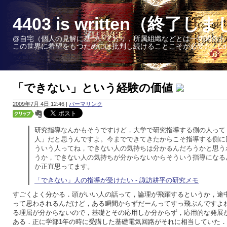
4403 is written（終了し
@自宅（個人の見解に基づいており，所属組織などとは一切関係あ
この世界に希望をもつためには批判し続けることこそが必要だ - Edward W. 
「できない」という経験の価値
2009年7月 4日 12:46
|
パーマリンク
研究指導なんかもそうですけど，大学で研究指導する側の人って
人」だと思うんですよ。今までできてきたからこそ指導する側に
ういう人ってね，できない人の気持ちは分かるんだろうかと思う
うか，できない人の気持ちが分からないからそういう指導になる
か正直思ってます。
「できない」人の指導が受けたい - 諏訪耕平の研究メモ
すごくよく分かる．頭がいい人の話って，論理が飛躍するというか，途
って思わされるんだけど，ある瞬間からずだーんってすっ飛ぶんですよ
る理屈が分からないので，基礎とその応用しか分からず，応用的な発展
ある．正に学部1年の時に受講した基礎電気回路がそれに相当していた