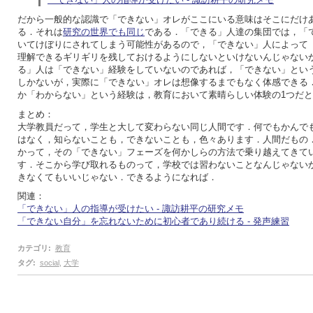
だから一般的な認識で「できない」オレがここにいる意味はそこにだけ
る．それは
研究の世界でも同じ
である．「できる」人達の集団では，「
いてけぼりにされてしまう可能性があるので，「できない」人によって
理解できるギリギリを残しておけるようにしないといけないんじゃない
る」人は「できない」経験をしていないのであれば，「できない」とい
しかないが，実際に「できない」オレは想像するまでもなく体感できる
か「わからない」という経験は，教育において素晴らしい体験の1つだ
まとめ：
大学教員だって，学生と大して変わらない同じ人間です．何でもかんで
はなく，知らないことも，できないことも，色々あります．人間だもの
かって，その「できない」フェーズを何かしらの方法で乗り越えてきて
す．そこから学び取れるものって，学校では習わないことなんじゃない
きなくてもいいじゃない．できるようになれば．
関連：
「できない」人の指導が受けたい - 諏訪耕平の研究メモ
「できない自分」を忘れないために初心者であり続ける - 発声練習
カテゴリ
:
教育
タグ
:
social
,
大学