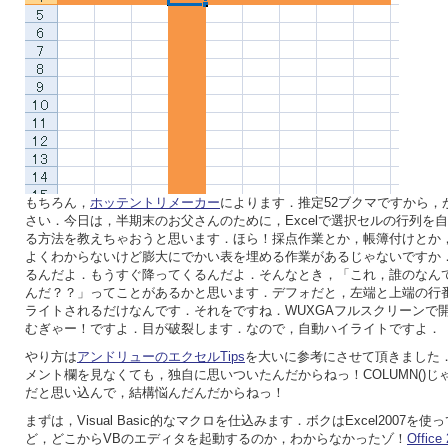
もちろん，
ホッテントリメーカー
によります．推定52ブクマですから，
さい．今日は，半期末のお父さんのために，Excelで選択セルの行列を
る方法を教えちゃおうと思います．ほら！採点作業とか，帳簿付けとか
よくわからないけど膨大にでかい表を埋める作業があるじゃないですか
るんだよ．もうすぐ降ってくるんだよ．そんなとき，「これ，誰のなん
んだ？？」ってことがあるかと思います．デフォだと，左端と上端の行
ライトされるだけなんです．それをですね．WUXGAフルスクリーンで
むぎゃー！ですよ．目が破裂します．なので，自動ハイライトですよ．
やり方は
アンドリューのエクセルTips
を大いに参考にさせて頂きました
メント欄を見なくても，独自に思いついたんだからねっ！COLUMN()じゃな
だと思い込んで，結構悩んだんだからねっ！
まずは，Visual Basic的なマクロを仕込みます．ボクはExcel2007を
ど，どこからVBのエディタを起動するのか，わからなかったゾ！
Offi