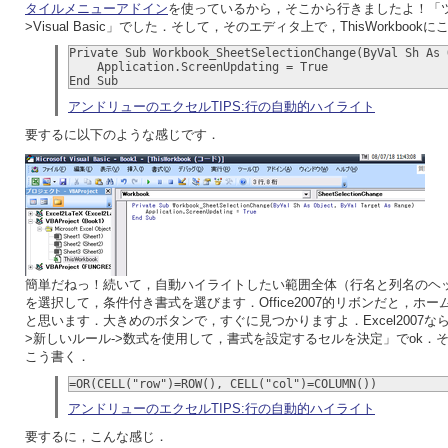
タイルメニューアドイン
を使っているから，そこから行きましたよ！「ツ
>Visual Basic」でした．そして，そのエディタ上で，ThisWorkbook
Private Sub Workbook_SheetSelectionChange(ByVal Sh As 
    Application.ScreenUpdating = True
End Sub
アンドリューのエクセルTIPS:行の自動的ハイライト
要するに以下のような感じです．
簡単だねっ！続いて，自動ハイライトしたい範囲全体（行名と列名のヘ
を選択して，条件付き書式を選びます．Office2007的リボンだと，ホ
と思います．大きめのボタンで，すぐに見つかりますよ．Excel2007な
>新しいルール->数式を使用して，書式を設定するセルを決定」でok．
こう書く．
=OR(CELL("row")=ROW(), CELL("col")=COLUMN())
アンドリューのエクセルTIPS:行の自動的ハイライト
要するに，こんな感じ．