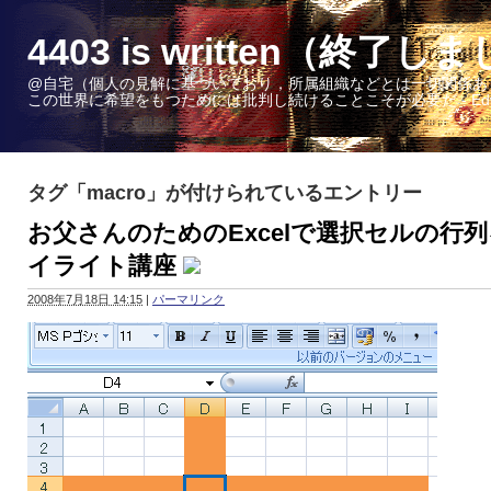
4403 is written（終了し
@自宅（個人の見解に基づいており，所属組織などとは一切関係あ
この世界に希望をもつためには批判し続けることこそが必要だ - Edward W. 
タグ「macro」が付けられているエントリー
お父さんのためのExcelで選択セルの行
イライト講座
2008年7月18日 14:15
|
パーマリンク