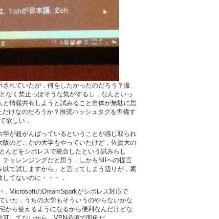
示されていたが，何をしたかったのだろう？撮
なんとなく禁止っぽそうな気がするし，なんといっ
人と情報共有しようと試みること自体が無駄に思
かっただけなのだろうか？推奨ハッシュタグを準備す
して欲しい．
大学が超がんばっているということが感じ取られ
大阪のどこかの大学もやっていたけど，佐賀大の
ほとんどをシボレスで統合したという試みらし
チャレンジングだと思う．しかもNIIへの提言
を以て試しますから」と言ってしまう辺りが，素
敗してないのに・・・．
crosoftのDreamSparkがシボレス対応で
していた．うちの大学もそういうのやらないかな
iNiiを自宅から使えるようになるから便利なんだけどな
許可してないから，VPN必須で面倒だ