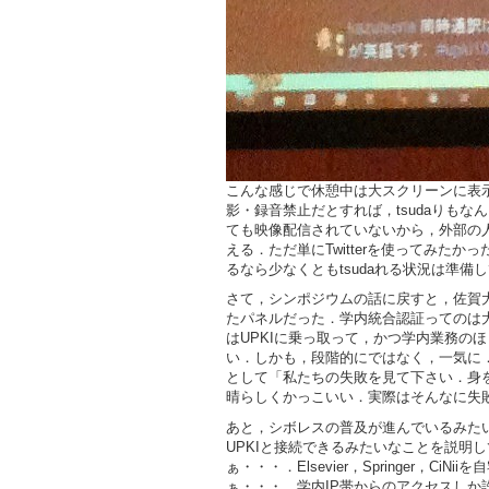
こんな感じで休憩中は大スクリーンに表
影・録音禁止だとすれば，tsudaりも
ても映像配信されていないから，外部の
える．ただ単にTwitterを使ってみた
るなら少なくともtsudaれる状況は準備
さて，シンポジウムの話に戻すと，佐賀
たパネルだった．学内統合認証ってのは
はUPKIに乗っ取って，かつ学内業務の
い．しかも，段階的にではなく，一気に．
として「私たちの失敗を見て下さい．身
晴らしくかっこいい．実際はそんなに失
あと，シボレスの普及が進んでいるみたい．Mi
UPKIと接続できるみたいなことを説明
ぁ・・・．Elsevier，Springer，C
ぁ・・・．学内IP帯からのアクセスしか