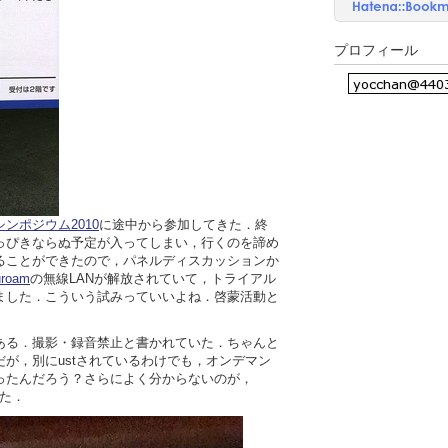
プロフィール
Iシンポジウム2010
に途中から参加してきた．終
っぴきならぬ予定が入ってしまい，行くのを諦め
ることができたので，パネルディスカッションか
uroam
の無線LANが解放されていて，トライアル
ました．こういう試みっていいよね．啓蒙活動と
ある．撮影・録音禁止と書かれていた．ちゃんと
が，別にustされているわけでも，オンデマン
ったんだろう？さらによく分からないのが，
た．