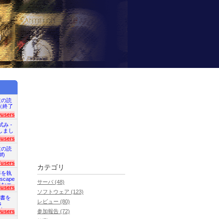
）
文の読
en（終了
9users
試み -
終了しまし
3users
文の読
f)
7users
カテゴリ
等を執
scape
サーバ (48)
読むエ
3users
ソフトウェア (123)
明書を
レビュー (80)
s
た）
0users
参加報告 (72)