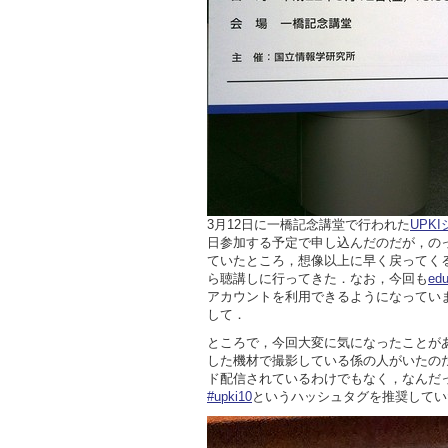
3月12日に一橋記念講堂で行われた
UPK
日参加する予定で申し込んだのだが，の
ていたところ，想像以上に早く戻ってく
ら聴講しに行ってきた．なお，今回も
ed
アカウントを利用できるようになってい
して．
ところで，今回大変に気になったことが
した機材で撮影している係の人がいたのだ
ド配信されているわけでもなく，なんだ
#upki10
というハッシュタグを推奨してい