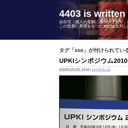
4403 is wr
@自宅（個人の見解に基づいており，
この世界に希望をもつためには批判し続けることこ
タグ「sso」が付けられてい
UPKIシンポジウム2010
2010年3月14日 14:54
|
パーマリンク