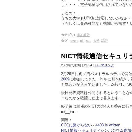
し・・・．電子認証は信用されていない
まとめ：
うちの大学もUPKIに対応しないかなぁ・
（もしくは参画可能な）機関から探すと
カテゴリ
:
参加報告
タグ
:
event
,
pki
,
sso
,
大学
,
認証
NICT情報通信セキュリ
2009年2月26日 21:54
|
パーマリンク
2月26日に虎ノ門パストラルホテルで開
2009
に参加してきた．昨年に引き続き，
も気合いが入っていました．2番だし（
後日発表資料は公開されるということな
コなのかを確認した上で書きます．
終了後は主催のNICTの方4人と呑みに
m(__)m．
関連：
CCCに繋がらない - 4403 is written
NICT情報セキュリティシンポジウム参加報告 - 4