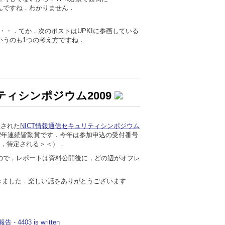
んですね．わかりません．
・・．てか，次のポストはUPKIに参画している
いうのも1つの考え方ですね．
ティシンポジウム2009
催された
NICT情報通信セキュリティシンポジウム
2年連続皆勤賞です．今年は参加申込の受付番号
あ，特定される＞＜）．
ので，レポートは資料公開後に，どの辺がオフレ
行きました．楽しい話をありがとうございます
403 is written