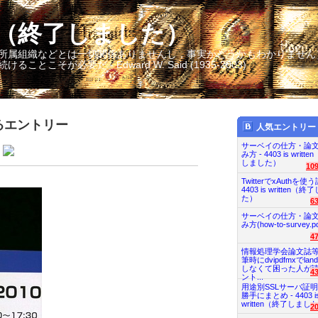
itten（終了しました）
所属組織などとは一切関係ありませんし，事実かどうかもわかりません
そが必要だ - Edward W. Said (1935-2003)
るエントリー
人気エントリー
サーベイの仕方・論
み方 - 4403 is writt
しました）
10
TwitterでxAuthを使う
4403 is written（
た）
6
サーベイの仕方・論
み方(how-to-survey.pd
4
情報処理学会論文誌
筆時にdvipdfmxでland
しなくて困った人が
4
ント...
用途別SSLサーバ証
勝手にまとめ - 4403 i
written（終了しまし
2