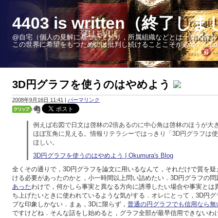
4403 is written（終了し
@自宅（個人の見解に基づいており，所属組織などとは一切関係あ
この世界に希望をもつためには批判し続けることこそが必要だ - Edward W. 
3D円グラフを使うのはやめよう
2008年9月16日 11:41
|
パーマリンク
例えば右図で日文は啓林の2倍あるのに中心角は啓林のほうが大
ほぼ互角に見える。情報リテラシーではっきり「3D円グラフは
ほしい。
3D円グラフを使うのはやめよう | Okumura's Blog
全くその通りで，3D円グラフを論文に用いるなんて，それだけで質を疑
ける必要があったのかと，小一時間以上問い詰めたい．3D円グラフの問
あった
わけで，何かしら事実と異なる方向に誘導したい場合や事実とは
ち上げたいときに使われているような気がする．オレにとって，3D円グ
ブな印象しかない．まぁ，3Dに限らず，
普通の円グラフでも信用なら無
ですけどね．そんな話をし始めると，グラフ全部が最早信用できないわ