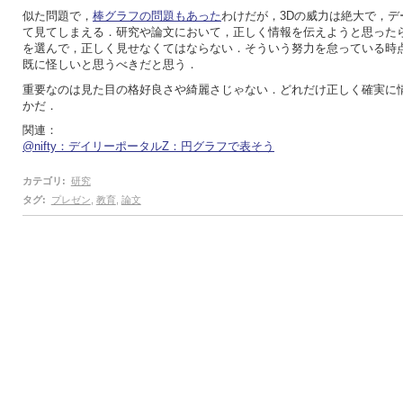
似た問題で，
棒グラフの問題もあった
わけだが，3Dの威力は絶大で，デ
て見てしまえる．研究や論文において，正しく情報を伝えようと思った
を選んで，正しく見せなくてはならない．そういう努力を怠っている時
既に怪しいと思うべきだと思う．
重要なのは見た目の格好良さや綺麗さじゃない．どれだけ正しく確実に
かだ．
関連：
@nifty：デイリーポータルZ：円グラフで表そう
カテゴリ
:
研究
タグ
:
プレゼン
,
教育
,
論文