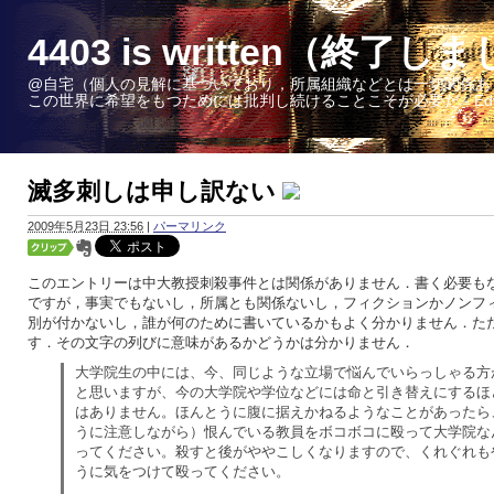
4403 is written（終了し
@自宅（個人の見解に基づいており，所属組織などとは一切関係あ
この世界に希望をもつためには批判し続けることこそが必要だ - Edward W. 
滅多刺しは申し訳ない
2009年5月23日 23:56
|
パーマリンク
このエントリーは中大教授刺殺事件とは関係がありません．書く必要も
ですが，事実でもないし，所属とも関係ないし，フィクションかノンフ
別が付かないし，誰が何のために書いているかもよく分かりません．た
す．その文字の列びに意味があるかどうかは分かりません．
大学院生の中には、今、同じような立場で悩んでいらっしゃる方
と思いますが、今の大学院や学位などには命と引き替えにするほ
はありません。ほんとうに腹に据えかねるようなことがあったら
うに注意しながら）恨んでいる教員をボコボコに殴って大学院な
ってください。殺すと後がややこしくなりますので、くれぐれも
うに気をつけて殴ってください。