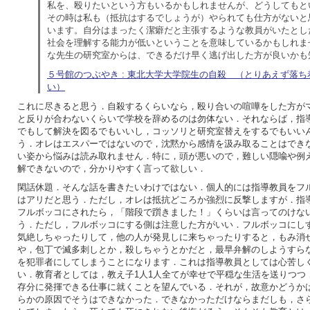
私を、殴りたいという方もいるかもしれませんが、どうしてもと
その時は私も（抵抗はするでしょうが）やられても仕方がないと
います。自分はまったく潔癖だと主張するような教員がいたとし
社会を理解する能力が低いということを意味しているかもしれま
な先生の研究室からは、できるだけ早く逃げ出した方が良いかも
５号館のつぶやき : 東北大学大学院生の自殺 （とりあえず落
い）
これに尽きると思う．自殺するくらいなら，殴り合いの喧嘩をした方が
と反りが合わないくらいで学校を辞めるのは勿体ない．それならば，指
でもして解決を図るでもいいし，コッソリと研究室替えをするでもいい
う．オレはエスパーではないので，沈黙から感情を汲み取ることはでき
い姿から悩みは読み取れません．特に，頭が悪いので，難しい隠喩や例
解できないので，分かりやすく言って欲しい．
閑話休題．そんな話を書きたいわけではない．個人的には指導教員をフ
はアリだと思う．ただし，オレは抵抗どころか強烈に反撃しますが．指
フルボッコにされたら，「階段で躓きました！」くらいは言ってのけな
う．ただし，フルボッコにする側は注意した方がいい．フルボッコにし
気絶しちゃったりして，他の人が発見しに来ちゃったりすると，もみ消
や，包丁で滅多刺しとか，殺しちゃうとかだと，最早弁解のしようすら
を犯罪者にしてしまうことになります．これは指導教員としては心苦し
い．教育者としては，教え子1人1人全てが幸せで平穏な生活を送りつつ
存分に発揮できる仕事に就くことを望んでいる．それが，故意かどうか
らかの原因でそうはできなかった．できなかっただけならまだしも，さ