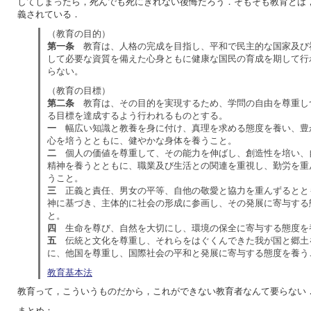
してしまったら，死んでも死にきれない後悔だろう．そもそも教育とは
義されている．
（教育の目的）
第一条
教育は、人格の完成を目指し、平和で民主的な国家及び
して必要な資質を備えた心身ともに健康な国民の育成を期して行
らない。
（教育の目標）
第二条
教育は、その目的を実現するため、学問の自由を尊重し
る目標を達成するよう行われるものとする。
一
幅広い知識と教養を身に付け、真理を求める態度を養い、豊
心を培うとともに、健やかな身体を養うこと。
二
個人の価値を尊重して、その能力を伸ばし、創造性を培い、
精神を養うとともに、職業及び生活との関連を重視し、勤労を重
うこと。
三
正義と責任、男女の平等、自他の敬愛と協力を重んずるとと
神に基づき、主体的に社会の形成に参画し、その発展に寄与する
と。
四
生命を尊び、自然を大切にし、環境の保全に寄与する態度を
五
伝統と文化を尊重し、それらをはぐくんできた我が国と郷土
に、他国を尊重し、国際社会の平和と発展に寄与する態度を養う
教育基本法
教育って，こういうものだから，これができない教育者なんて要らない
まとめ：