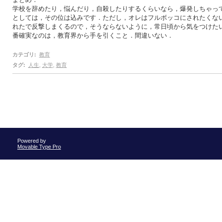
学校を辞めたり，悩んだり，自殺したりするくらいなら，爆発しちゃっ
としては，その位は込みです．ただし，オレはフルボッコにされたくな
れたで反撃しまくるので，そうならないように，常日頃から気をつけた
番確実なのは，教育界から手を引くこと．間違いない．
カテゴリ
:
教育
タグ
:
人生
,
大学
,
教育
Powered by
Movable Type Pro