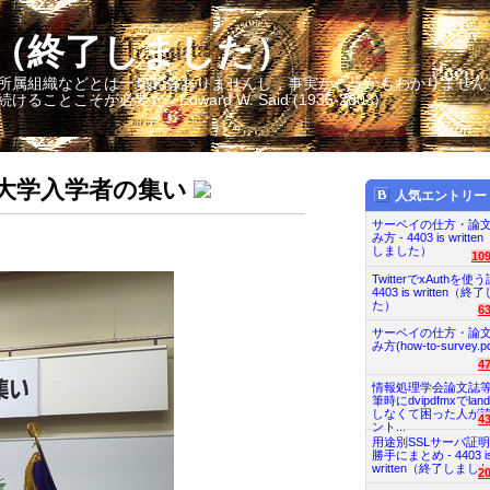
itten（終了しました）
所属組織などとは一切関係ありませんし，事実かどうかもわかりません
そが必要だ - Edward W. Said (1935-2003)
送大学入学者の集い
人気エントリー
サーベイの仕方・論
み方 - 4403 is writt
しました）
10
TwitterでxAuthを使う
4403 is written（
た）
6
サーベイの仕方・論
み方(how-to-survey.pd
4
情報処理学会論文誌
筆時にdvipdfmxでland
しなくて困った人が
4
ント...
用途別SSLサーバ証
勝手にまとめ - 4403 i
written（終了しまし
2