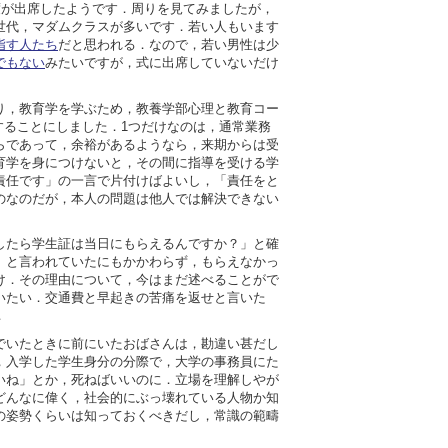
度が出席したようです．周りを見てみましたが，
世代，マダムクラスが多いです．若い人もいます
指す人たち
だと思われる．なので，若い男性は少
でもない
みたいですが，式に出席していないだけ
り，教育学を学ぶため，教養学部心理と教育コー
講することにしました．1つだけなのは，通常業務
らであって，余裕があるようなら，来期からは受
育学を身につけないと，その間に指導を受ける学
責任です」の一言で片付けばよいし，「責任をと
のなのだが，本人の問題は他人では解決できない
したら学生証は当日にもらえるんですか？」と確
」と言われていたにもかかわらず，もらえなかっ
け．その理由について，今はまだ述べることがで
いたい．交通費と早起きの苦痛を返せと言いた
．
でいたときに前にいたおばさんは，勘違い甚だし
，入学した学生身分の分際で，大学の事務員にた
いね」とか，死ねばいいのに．立場を理解しやが
どんなに偉く，社会的にぶっ壊れている人物か知
の姿勢くらいは知っておくべきだし，常識の範疇