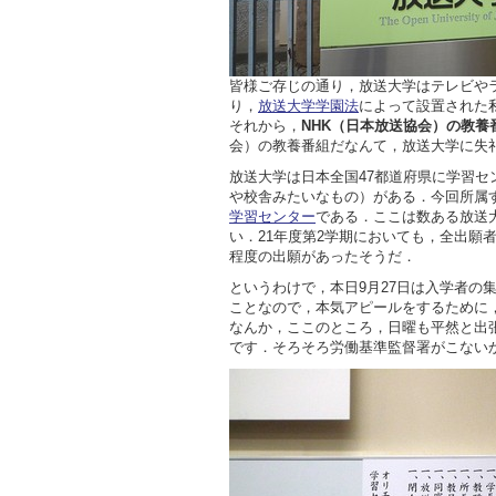
皆様ご存じの通り，放送大学はテレビや
り，
放送大学学園法
によって設置された
それから，
NHK（日本放送協会）の教養
会）の教養番組だなんて，放送大学に失
放送大学は日本全国47都道府県に学習
や校舎みたいなもの）がある．今回所属
学習センター
である．ここは数ある放送
い．21年度第2学期においても，全出願者
程度の出願があったそうだ．
というわけで，本日9月27日は入学者の
ことなので，本気アピールをするために
なんか，ここのところ，日曜も平然と出
です．そろそろ労働基準監督署がこない