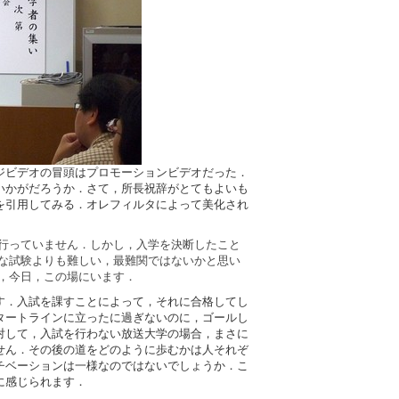
ジビデオの冒頭はプロモーションビデオだった．
いかがだろうか．さて，所長祝辞がとてもよいも
を引用してみる．オレフィルタによって美化され
行っていません．しかし，入学を決断したこと
な試験よりも難しい，最難関ではないかと思い
，今日，この場にいます．
す．入試を課すことによって，それに合格してし
タートラインに立ったに過ぎないのに，ゴールし
対して，入試を行わない放送大学の場合，まさに
せん．その後の道をどのように歩むかは人それぞ
チベーションは一様なのではないでしょうか．こ
に感じられます．