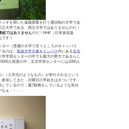
ラジオを用いた遠隔授業を行う通信制の大学であ
私立大学である．国立大学ではありませんのだ！
番組ではありません
のだ！NHK（日本放送協
礼です！
センター（普通の大学で言うところのキャンパス
するのは，
筑波大学大塚キャンパス
内にある
文京
大学学習センターの中でも最大の勢力であるらし
5000人程度の中，文京学習センターには1000人
集い（入学式のようなもの）が挙行されるという
，参加してきた．日曜日の早起きはきついです．
張しているので，週7勤務をしているような気分
かなぁ・・・．