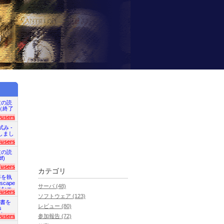
）
文の読
en（終了
9users
試み -
終了しまし
3users
文の読
f)
7users
カテゴリ
等を執
scape
サーバ (48)
読むエ
3users
ソフトウェア (123)
明書を
レビュー (80)
s
た）
0users
参加報告 (72)