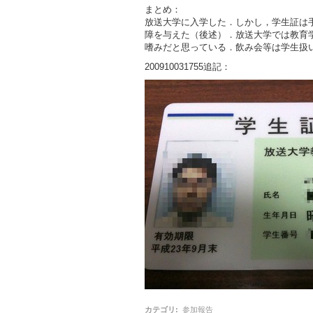
まとめ：
放送大学に入学した．しかし，学生証は
障を与えた（後述）．放送大学では教育
嗜みだと思っている．飲み会等は学生扱
200910031755追記：
カテゴリ
:
参加報告