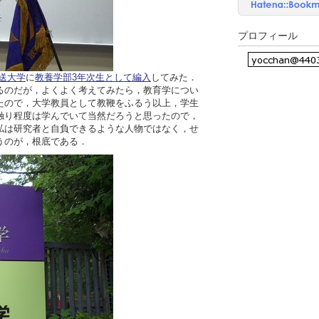
プロフィール
送大学
に
教養学部3年次生として編入
してみた．
るのだが，よくよく考えてみたら，教育学につい
たので，大学教員として教鞭をふるう以上，学生
触り程度は学んでいて当然だろうと思ったので，
私は研究者と自負できるような人物ではなく，せ
うのが，根底である．