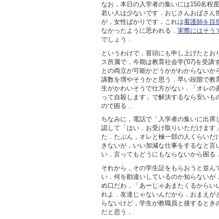
なお，本日の入学者の集いには150名程
若い人は少ないです．おじさんおばさん
が，女性ばかりです．これは
看護師を目
なかったように思われる．
実際にはそう
でしょう．
というわけで，冒頭にも申し上げたとお
ス所属で，今期は教育社会学('07)を受
との両立が可能かどうかがわからないか
講数を増やそうかと思う．早い段階で教
生がかわいそうで仕方がない．「オレの
って自殺します」で解決するなら安いも
ので困る．
ちなみに，電話で「入学者の集いに出席
認して「はい．お受け取りいただけます
た．たぶん，オレと極一部の人くらいだ
きないが，いい加減な仕事をするなと言
い．言ってもどうにもならないから困る
それから，その学生証をもらおうと並ん
い．何を勘違いしているのか知らないが
め口だわ，「あーじゃあまたくるからい
れよ．友達じゃないんだから．おまえが
らないけど，学生が教職員と接するとき
だと思う．