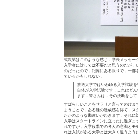
式次第はこのような感じ．学長メッセー
入学者に対しては不要だと思うのだが，
のだったので，記憶にある限りで，一部
ているかもしれない．
放送大学ではいわゆる入学試験を
自体が入学試験です．これはどん
ます．皆さんは，その決断をして
すばらしいことをサラリと言ってのけま
まうことで，ある種の達成感を得て，ス
たかのような勘違いが起きます．それに
入学はスタートラインに立ったに過ぎま
れですが，入学段階での各人の意識とモ
れは入試がある大学とは大きく違うよう