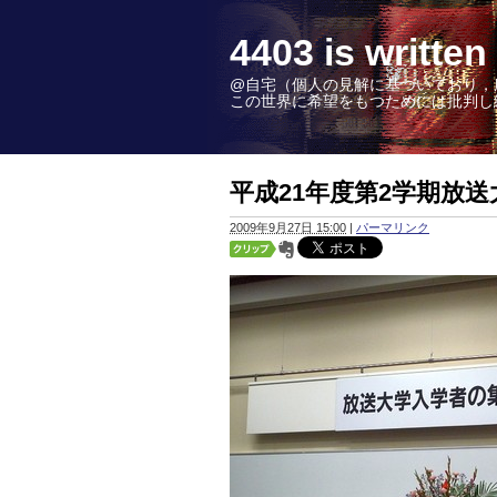
4403 is wr
@自宅（個人の見解に基づいており，
この世界に希望をもつためには批判し続けることこ
平成21年度第2学期放
2009年9月27日 15:00
|
パーマリンク