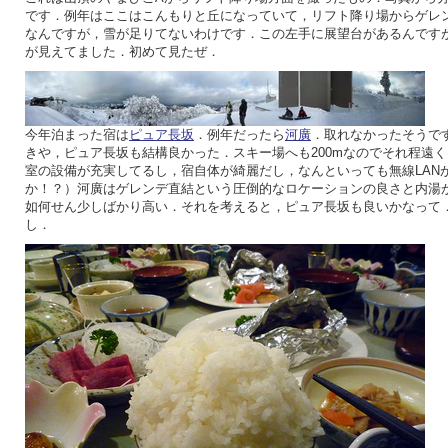
です．例年はここはこんもりと丘になっていて，リフト降り場からゲレ
なんですが，雪が足りてないわけです．この左手に展望台があるんです
が見えてました．初めて見たぜ．
今年泊まった宿は
ピュア長坂
．例年だったら
河廣
．取れなかったそうで
きや，ピュア長坂も結構良かった．スキー場へも200mなのでそれ程遠
室の設備が充実してるし，宿自体が綺麗だし，なんといっても無線LAN
か！？）河廣はゲレンデ直結という圧倒的なロケーションの良さと内湯
如何せん少しばかり高い．それを考えると，ピュア長坂も良いかなって
し．