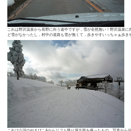
これは野沢温泉から長野に向う途中ですが，雪が全然無い！野沢温泉に
ど雪がなかったし，村中の道路も雪が無くて，歩きやすいっちゃぁ歩き
これは山頂のやまびこAからリフト降り場方面を撮ったもの．写真から