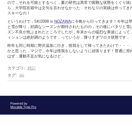
ので，それを可能とするべく，夏の研究は異常で困難な状態をくぐり抜
ら，大学院在籍中は文句を言わせなかった．それなりの実績は作ってき
スキーなの！
というわけで，SKI2008 in
NOZAWA
に今晩から行ってきます！今年は
と雪が降り，好調なシーズンが期待されたものの，その後にパタリと雪
ズン不良が危ぶまれたところでしたが，年末からの猛烈な寒波によって
ィションは絶好調のようです．っていうか，降りすぎワロタ状態です．
昨年も同じ時期に野沢温泉に行き，怪我をして帰ってきたわけで・・・
かと思った．マジで．今年は怪我をしないように頑張ります！普通に滑
はず．運動不足が気になるけど．
カテゴリ
:
雑記
タグ
:
ski
Powered by
Movable Type Pro