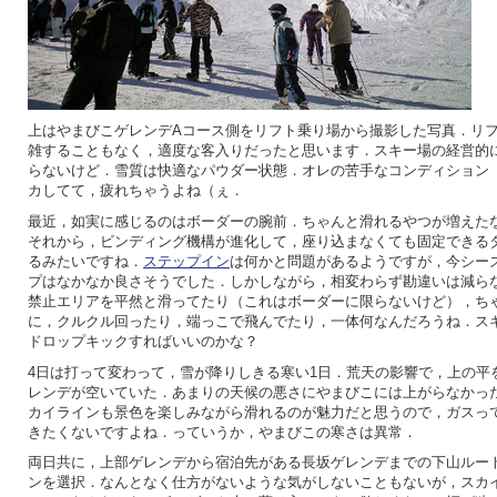
上はやまびこゲレンデAコース側をリフト乗り場から撮影した写真．リ
雑することもなく，適度な客入りだったと思います．スキー場の経営的
らないけど．雪質は快適なパウダー状態．オレの苦手なコンディション
カしてて，疲れちゃうよね（ぇ．
最近，如実に感じるのはボーダーの腕前．ちゃんと滑れるやつが増えた
それから，ビンディング機構が進化して，座り込まなくても固定できる
るみたいですね．
ステップイン
は何かと問題があるようですが，今シー
プはなかなか良さそうでした．しかしながら，相変わらず勘違いは減ら
禁止エリアを平然と滑ってたり（これはボーダーに限らないけど），ち
に，クルクル回ったり，端っこで飛んでたり，一体何なんだろうね．ス
ドロップキックすればいいのかな？
4日は打って変わって，雪が降りしきる寒い1日．荒天の影響で，上の平
レンデが空いていた．あまりの天候の悪さにやまびこには上がらなかっ
カイラインも景色を楽しみながら滑れるのが魅力だと思うので，ガスっ
きたくないですよね．っていうか，やまびこの寒さは異常．
両日共に，上部ゲレンデから宿泊先がある長坂ゲレンデまでの下山ルー
ンを選択．なんとなく仕方がないような気がしないこともないが，スカ