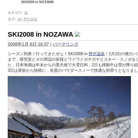
SKI2009 in NOZAWA
カテゴリ
:
旅
タグ
:
ski
,
野沢温泉
SKI2008 in NOZAWA
2008年1月 6日 16:37
|
パーマリンク
シーズン到来！行ってきたぜぇ！SKI2008 in
野沢温泉
！1月2日の夜行バ
まで，研究室とその周辺の皆様とワイワイガヤガヤとスキー・スノボを
た．日本海側は年末からの悪天候で大雪日和．2日も移動中は雪が降り
3日は昼前から快晴に．良質のパウダースノーで快適な初滑りとなりま