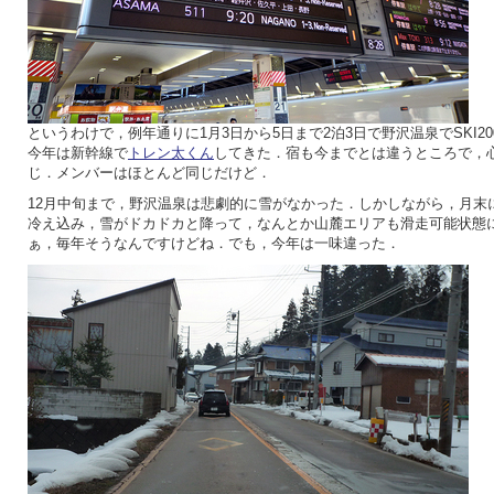
というわけで，例年通りに1月3日から5日まで2泊3日で野沢温泉でSKI20
今年は新幹線で
トレン太くん
してきた．宿も今までとは違うところで，
じ．メンバーはほとんど同じだけど．
12月中旬まで，野沢温泉は悲劇的に雪がなかった．しかしながら，月末
冷え込み，雪がドカドカと降って，なんとか山麓エリアも滑走可能状態
ぁ，毎年そうなんですけどね．でも，今年は一味違った．