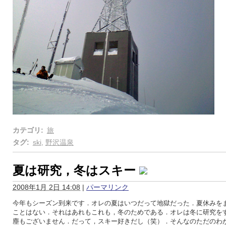
カテゴリ
:
旅
タグ
:
ski
,
野沢温泉
夏は研究，冬はスキー
2008年1月 2日 14:08
|
パーマリンク
今年もシーズン到来です．オレの夏はいつだって地獄だった．夏休みを
ことはない．それはあれもこれも，冬のためである．オレは冬に研究を
塵もございません．だって，スキー好きだし（笑）．そんなのただのわ