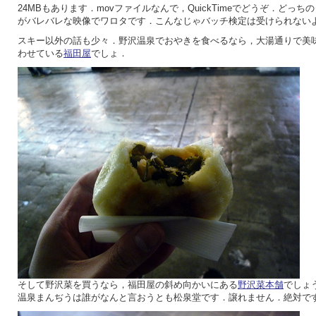
24MBもあります．movファイルなんで，QuickTimeでどうぞ．どっち
がバレバレな映像でワロタです．こんなじゃバッチ検定は受けられない
スキー以外の話も少々．野沢温泉でおやきを食べるなら，大湯通りで美
わせている
福田屋
でしょ．
そして野沢菜を買うなら，福田屋の斜め向かいにある
野沢菜本舗
でしょ
温泉まんぢうは誰がなんと言おうとも松泉堂です．譲れません．絶対で