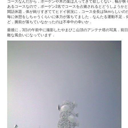
コースなんだから，ボーゲンや木の葉は入ってきて欲しくない．幅が狭
あるコースなので，ボーゲン2名でコースを占拠されるとどうしようか
閑話休題．体が鈍りすぎててヒドイ状況に．コース全長は5kmらしいの
毎に休憩をしちゃうくらいに体力が落ちてました．なんたる運動不足．
ど，腕前が落ちていなかったのは不幸中の幸いか．
最後に，3日の午前中に撮影したやまびこ山頂のアンテナ塔の写真．前
敵な風合いになっています．