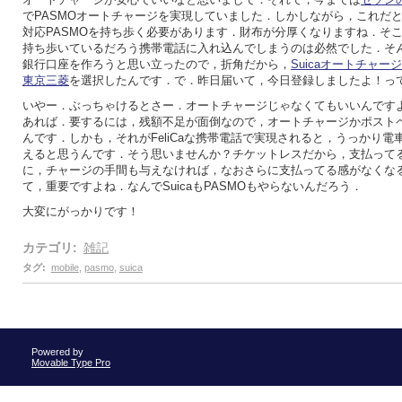
でPASMOオートチャージを実現していました．しかしながら，これだ
対応PASMOを持ち歩く必要があります．財布が分厚くなりますね．そ
持ち歩いているだろう携帯電話に入れ込んでしまうのは必然でした．そ
銀行口座を作ろうと思い立ったので，折角だから，
Suicaオートチャー
東京三菱
を選択したんです．で．昨日届いて，今日登録しましたよ！っ
いやー．ぶっちゃけるとさー．オートチャージじゃなくてもいいんです
あれば．要するには，残額不足が面倒なので，オートチャージかポスト
んです．しかも，それがFeliCaな携帯電話で実現されると，うっかり電
えると思うんです．そう思いませんか？チケットレスだから，支払って
に，チャージの手間も与えなければ，なおさらに支払ってる感がなくな
て，重要ですよね．なんでSuicaもPASMOもやらないんだろう．
大変にがっかりです！
カテゴリ
:
雑記
タグ
:
mobile
,
pasmo
,
suica
Powered by
Movable Type Pro