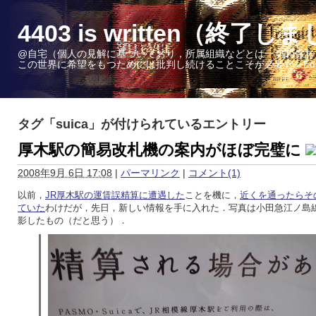
4403 is written（終了し
@自宅（個人の見解に基づいており，所属組織などとは一切関係あ
この世界に希望をもつためには批判し続けることこそが必要だ - Edward W. 
タグ「suica」が付けられているエントリー
厚木駅の簡易改札機の案内がほぼ完璧に
2008年9月 6日 17:08
|
パーマリンク
|
コメント(1)
以前，
JR厚木駅の運賃誤精算に遭遇した
ことを機に，
近くを通ったらそ
ていた
わけだが，先日，新しい情報を手に入れた．写真は小田急江ノ島
影したもの（だと思う）．