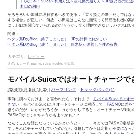
JR東日本：Suica＞利用方法＞改札機の通り方＞JR線と他の鉄
札口の利用
そろそろいい加減に理解するべきである．「乗り換えの際」だけではな
する場合」が正しい．何故，小田急はこんなに頑張って簡易改札機の案
に，JRは無関心でいられるのだろうか．全く理解できない．パクればい
関連：
ヘタレ系DのBlog（終了しました）: JRの計算はおかしい
ヘタレ系DのBlog（終了しました）: 厚木駅が改善した件の報告
カテゴリ
:
レビュー
タグ
:
icカード
,
pasmo
,
suica
,
trouble
,
小田急
モバイルSuicaではオートチャージで
2008年5月 9日 18:02
|
パーマリンク
|
トラックバック(1)
事前に調べておけよ．と言われたら，それまで．
モバイルSuicaではオ
きない
！モバイルSuicaこそオートチャージに対応して，
PASMO
に差を
思うのだが，いかがだろうか．うかうかしてると，オートチャージ対応
PASMOがでてきちゃうかもよ？かもよ？
なんでこんな話になっているかというと・・・．今まではPASMO定期
で，それにチャージしていたのだが，引越してからは定期が不要になっ
オートチャージが安心でいいなと思いまして．それで，今までは
セゾン