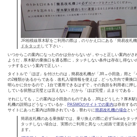
JR相模線厚木駅をご利用の際は，のりかえ口にある「簡易改札
ドをタッチ
して下さい．
いつからこの案内になったのかは分からないが，やっと正しい案内がさ
ようだ．厚木駅の乗換口を通る際に，タッチしない条件は存在し得ない
ッチするという案内で正しい．
タイトルで「ほぼ」を付けたのは，簡易改札機が「JR→小田急」用と「
の2種類があるからである．改札入場情報を使えば，どっち方向で乗換
明らかに分かるので，1台で運用できるはずで，その負担を利用者に押
している状態は完璧とは言えない．だから「ほぼ完璧」止まりである．
それにしても，この案内は小田急のものである．JRはどうした？厚木駅
札機の説明はどうなっているか．
PASMOのサイトでの案内
は存在するのだ
サイトにあった案内は削除されている．替わりに
簡易改札機の場合
とい
簡易改札機のある乗換駅では、乗り換えの際に必ずSuicaをタッ
タッチしない場合は、実際のご利用と異なった経路で運賃を計算
ます。