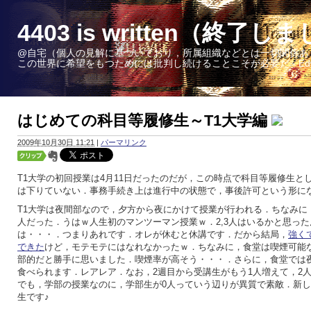
4403 is written（終了し
@自宅（個人の見解に基づいており，所属組織などとは一切関係あ
この世界に希望をもつためには批判し続けることこそが必要だ - Edward W. 
はじめての科目等履修生～T1大学編
2009年10月30日 11:21
|
パーマリンク
T1大学の初回授業は4月11日だったのだが，この時点で科目等履修生と
は下りていない．事務手続き上は進行中の状態で，事後許可という形に
T1大学は夜間部なので，夕方から夜にかけて授業が行われる．ちなみに
人だった．うはｗ人生初のマンツーマン授業ｗ．2,3人はいるかと思った
は・・・．つまりあれです．オレが休むと休講です．だから結局，
強く
できた
けど，モテモテにはなれなかったｗ．ちなみに，食堂は喫煙可能
部的だと勝手に思いました．喫煙率が高そう・・・．さらに，食堂では
食べられます．レアレア．なお，2週目から受講生がもう1人増えて，2
でも，学部の授業なのに，学部生が0人っていう辺りが異質で素敵．新
生です♪