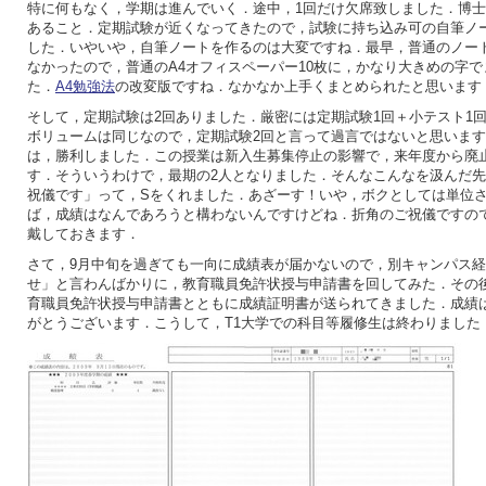
特に何もなく，学期は進んでいく．途中，1回だけ欠席致しました．博
あること．定期試験が近くなってきたので，試験に持ち込み可の自筆ノ
した．いやいや，自筆ノートを作るのは大変ですね．最早，普通のノー
なかったので，普通のA4オフィスペーパー10枚に，かなり大きめの字
た．
A4勉強法
の改変版ですね．なかなか上手くまとめられたと思います
そして，定期試験は2回ありました．厳密には定期試験1回＋小テスト1
ボリュームは同じなので，定期試験2回と言って過言ではないと思いま
は，勝利しました．この授業は新入生募集停止の影響で，来年度から廃
す．そういうわけで，最期の2人となりました．そんなこんなを汲んだ
祝儀です」って，Sをくれました．あざーす！いや，ボクとしては単位
ば，成績はなんであろうと構わないんですけどね．折角のご祝儀ですの
戴しておきます．
さて，9月中旬を過ぎても一向に成績表が届かないので，別キャンパス
せ」と言わんばかりに，教育職員免許状授与申請書を回してみた．その後
育職員免許状授与申請書とともに成績証明書が送られてきました．成績
がとうございます．こうして，T1大学での科目等履修生は終わりました