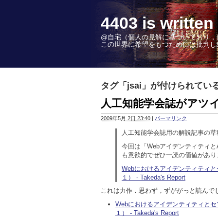
4403 is wr
@自宅（個人の見解に基づいており，
この世界に希望をもつためには批判し続けることこ
タグ「jsai」が付けられてい
人工知能学会誌がアツ
2009年5月 2日 23:40
|
パーマリンク
人工知能学会誌用の解説記事の草
今回は「Webアイデンティティと
も意欲的でぜひ一読の価値があり
Webにおけるアイデンティティと
１） - Takeda's Report
これは力作．思わず，ずががっと読んで
Webにおけるアイデンティティとセ
１） - Takeda's Report