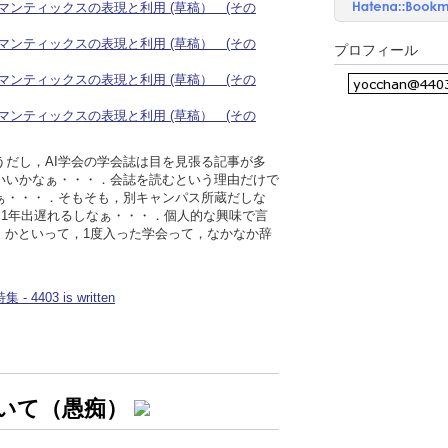
マンティックスの表現と利用 (草稿） (その
マンティックスの表現と利用 (草稿） (その
プロフィール
マンティックスの表現と利用 (草稿） (その
マンティックスの表現と利用 (草稿） (その
うだし，AI学会の学会誌は目を見張る記事が多
いいかなぁ・・・．会誌を読むという理由だけで
ぁ・・・．そもそも，別キャンパス所蔵だしな
，1年出遅れるしなぁ・・・．個人的な興味で言
・・．かといって，1度入った学会って，なかなか辞
03 is written
いて（愚痴）