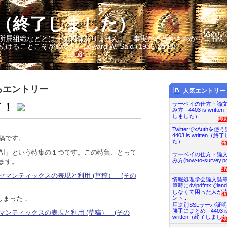
itten（終了しました）
所属組織などとは一切関係ありませんし，事実かどうかもわかりません
そが必要だ - Edward W. Said (1935-2003)
るエントリー
人気エントリー
サーベイの仕方・論
イ！
み方 - 4403 is writt
しました）
10
TwitterでxAuthを使う
4403 is written（
稿です。
た）
6
AI」という特集の１つです。この特集、とって
サーベイの仕方・論
み方(how-to-survey.pd
ます。
4
セマンティックスの表現と利用 (草稿） (その
情報処理学会論文誌
筆時にdvipdfmxでland
しなくて困った人が
4
ント...
しまった．
用途別SSLサーバ証
勝手にまとめ - 4403 i
マンティックスの表現と利用 (草稿） (その
written（終了しまし
2