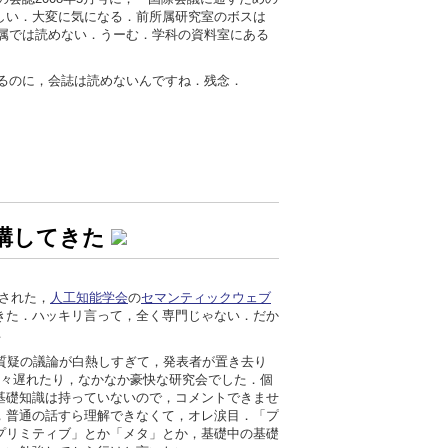
しい．大変に気になる．前所属研究室のボスは
所属では読めない．うーむ．学科の資料室にある
めるのに，会誌は読めないんですね．残念．
聴講してきた
された，
人工知能学会
の
セマンティックウェブ
きた．ハッキリ言って，全く専門じゃない．だか
．
．質疑の議論が白熱しすぎて，発表者が置き去り
丸々遅れたり，なかなか豪快な研究会でした．個
基礎知識は持っていないので，コメントできませ
，普通の話すら理解できなくて，オレ涙目．「プ
プリミティブ」とか「メタ」とか，基礎中の基礎