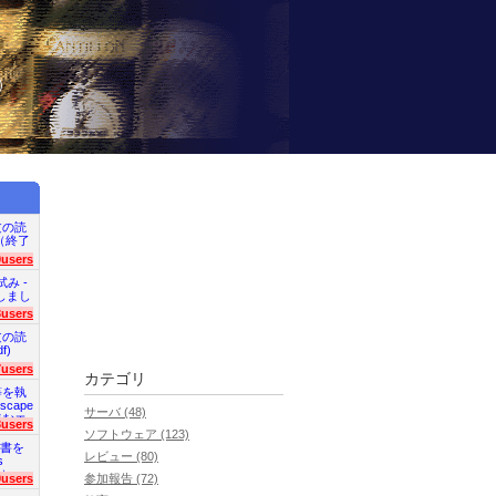
）
文の読
en（終了
9users
試み -
終了しまし
3users
文の読
f)
7users
カテゴリ
等を執
scape
サーバ (48)
読むエ
3users
ソフトウェア (123)
明書を
レビュー (80)
s
た）
0users
参加報告 (72)