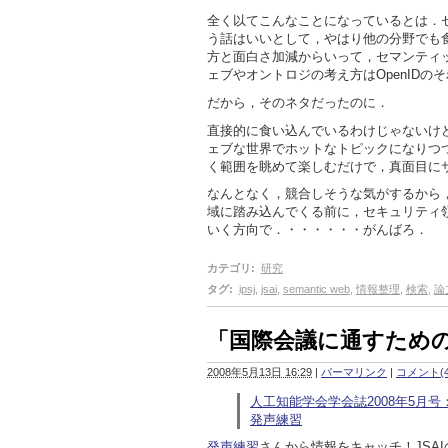
全く以てこんなことになっているとは．セ
う話はいいとして，やはり他の分野でも
方と面白さ加減からいって，セマンティ
ェブやオントロジの考え方はOpenID
だから，そのネタだったのに．
直接的に食い込んでいるわけじゃないけ
ェブな世界でホットなトピックになりつ
く範囲を眺めて楽しむだけで，真面目に
なんとなく，競合しそうな気がするから
域に踏み込んでくる前に，セキュリティ
いく方向で．・・・・・・がんばろ．
カテゴリ
:
研究
タグ
:
ipsj
,
jsai
,
semantic web
,
情報整理
,
検索
,
論
「国際会議に通すため
2008年5月13日 16:29
|
パーマリンク
|
コメント(4
人工知能学会学会誌2008年5月
発声練習
発声練習
さんから情報をキャッチ！JSAI