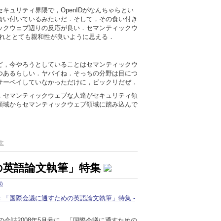
キュリティ界隈で，OpenIDがなんちゃらとい
食い付いているみたいだ．そして，その食い付き
ックウェブ辺りの反応が良い．セマンティックウ
のそれととても親和性が良いように思える．
ど，今やろうとしていることはセマンティックウ
つあるらしい．ヤバイね．そっちの分野は目につ
サーベイしていなかっただけに，ビックリだぜ．
，セマンティックウェブな人達がセキュリティ領
領域からセマンティックウェブ領域に踏み込んで
文
の英語論文執筆」特集
)
号：「国際会議に通すための英語論文執筆」特集 -
の会誌2008年5月号に，「国際会議に通すための