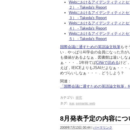
Webにおけるアイデンティティとセ
２） - Takeda's Report
Webにおけるアイデンティティとセ
３） - Takeda's Report
Webにおけるアイデンティティとセ
４） - Takeda's Report
Webにおけるアイデンティティとセ
５） - Takeda's Report
国際会議に通すための英語論文執筆
もそ
い．やっぱりAI学会の会員になった方が
も価値があるよなぁ．図書館は遠いしな
ぁ・・・．1年待てば
CiNiiで読める
けど
えば，IEICEよりもJSAIだよなぁ・
めづらいしなぁ・・・．どうしよう？
関連：
「国際会議に通すための英語論文執筆」特集 - 44
カテゴリ
:
研究
タグ
:
jsai
,
semantic web
8月発表予定の内容につ
2008年7月13日 00:44
|
パーマリンク