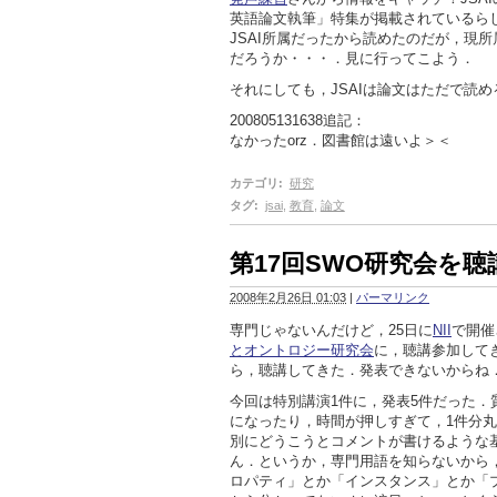
英語論文執筆」特集が掲載されているら
JSAI所属だったから読めたのだが，現
だろうか・・・．見に行ってこよう．
それにしても，JSAIは論文はただで読
200805131638追記：
なかったorz．図書館は遠いよ＞＜
カテゴリ
:
研究
タグ
:
jsai
,
教育
,
論文
第17回SWO研究会を
2008年2月26日 01:03
|
パーマリンク
専門じゃないんだけど，25日に
NII
で開催
とオントロジー研究会
に，聴講参加して
ら，聴講してきた．発表できないからね
今回は特別講演1件に，発表5件だった
になったり，時間が押しすぎて，1件分
別にどうこうとコメントが書けるような
ん．というか，専門用語を知らないから
ロパティ」とか「インスタンス」とか「