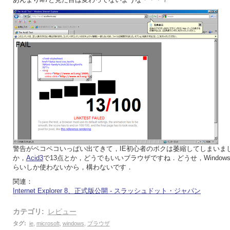
警告がペコペコいっぱい出てきて，IE初心者のボクは萎縮してしまいま
か，
Acid3
で13点とか，どうでもいいブラウザですね．どうせ，Windows U
らいしか使わないから，構わないです．
関連：
Internet Explorer 8、正式版公開 - スラッシュドット・ジャパン
カテゴリ
:
レビュー
タグ
:
ie
,
microsoft
,
windows
,
ブラウザ