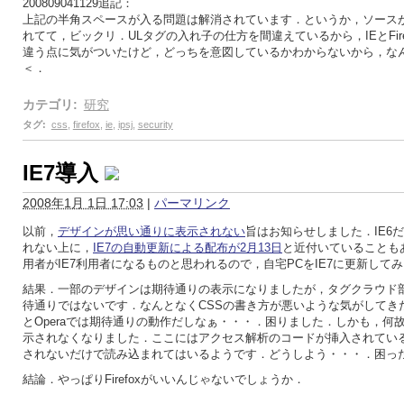
200809041129追記：
上記の半角スペースが入る問題は解消されています．というか，ソース
れてて，ビックリ．ULタグの入れ子の仕方を間違えているから，IEとFire
違う点に気がついたけど，どっちを意図しているかわからないから，な
＜．
カテゴリ
:
研究
タグ
:
css
,
firefox
,
ie
,
ipsj
,
security
IE7導入
2008年1月 1日 17:03
|
パーマリンク
以前，
デザインが思い通りに表示されない
旨はお知らせしました．IE6
れない上に，
IE7の自動更新による配布が2月13日
と近付いていることも
用者がIE7利用者になるものと思われるので，自宅PCをIE7に更新して
結果．一部のデザインは期待通りの表示になりましたが，タグクラウド
待通りではないです．なんとなくCSSの書き方が悪いような気がしてきたけど
とOperaでは期待通りの動作だしなぁ・・・．困りました．しかも，何
示されなくなりました．ここにはアクセス解析のコードが挿入されてい
されないだけで読み込まれてはいるようです．どうしよう・・・．困っ
結論．やっぱりFirefoxがいいんじゃないでしょうか．