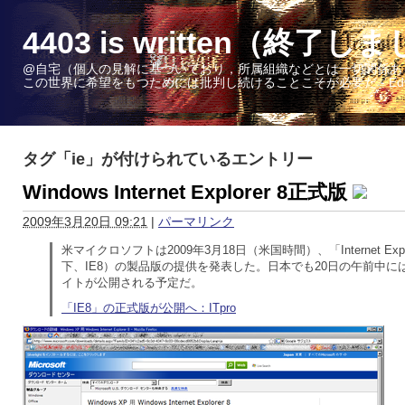
4403 is written（終了し
@自宅（個人の見解に基づいており，所属組織などとは一切関係あ
この世界に希望をもつためには批判し続けることこそが必要だ - Edward W. 
タグ「ie」が付けられているエントリー
Windows Internet Explorer 8正式版
2009年3月20日 09:21
|
パーマリンク
米マイクロソフトは2009年3月18日（米国時間）、「Internet Expl
下、IE8）の製品版の提供を発表した。日本でも20日の午前中に
イトが公開される予定だ。
「IE8」の正式版が公開へ：ITpro