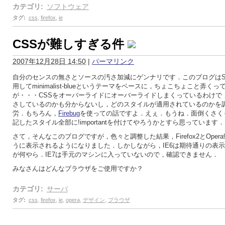
カテゴリ
:
ソフトウェア
タグ
:
css
,
firefox
,
ie
CSSが難しすぎる件
2007年12月28日 14:50
|
パーマリンク
自分のセンスの無さとソースの汚さ加減にゲンナリです．このブログはStyle
用してminimalist-blueというテーマをベースに，ちょこちょこと弄く
が・・・CSSをオーバーライドにオーバーライドしまくっているわけで
さしているのかも分からないし，どのスタイルが適用されているのかを
労．もちろん，
Firebug
を使っての話ですよ．えぇ．もうね．面倒くさく
記したスタイル全部に!importantを付けてやろうかとすら思っています
さて，そんなこのブログですが，色々と調整した結果，Firefox2とOper
うに表示されるようになりました．しかしながら，IE6は期待通りの表
が何やら．IE7は手元のマシンに入っていないので，確認できません．
みなさんはどんなブラウザをご使用ですか？
カテゴリ
:
サーバ
タグ
:
css
,
firefox
,
ie
,
opera
,
デザイン
,
ブラウザ