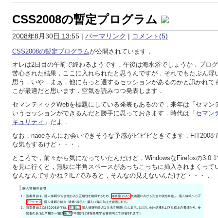
CSS2008の暫定プログラム
2008年8月30日 13:55
|
パーマリンク
|
コメント(5)
CSS2008の暫定プログラム
が公開されています．
オレは2日目の午前で終わるようです．午後は海水浴でしょうか．プロ
苦心された結果，ここに入れられたと思うんですが，それでもたぶん浮
思う．いや，まぁ，他にもっと適するセッションがあるのかと訊かれて
こが最適だと思います．空気を読みつつ発表します．
セマンティックWebを標題にしている発表もあるので，来年は「セマンテ
いうセッションができるんだと勝手に思っておきます．時代は「
セマン
キュリティ
」だよ．
なお，naoeさんにお会いできそうな予感がビビビときてます．FIT200
な気もするけど・・・．
ところで，前々から気になっていたんだけど，WindowsなFirefoxの3.0.1
を見に行くと，無駄に半角スペースがあっちこっちに挿入されまくって
なんなんですかね？IE7でみると，そんなの見えないんだけど・・・．