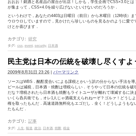
おおお！銘酒と名産品の屋台が出店！しかも，学生企画でCSS×3.0と
が集まって，CSS×4.0を繰り広げないといけないのだろうか．
というわけで，あなたの4403は日曜日（前日）から木曜日（12時頃）
ウロウロしていますので，見かけたら珍しいものを見るかのように愛で
けとか喜びます．
カテゴリ
:
研究
タグ
:
css
,
event
,
security
,
日本酒
民主党は日本の伝統を破壊し尽くすよ
2009年8月31日 23:26
|
パーマリンク
ソースはWBS．酩酊度合いによる課税とかいう訳の分からない手法を導
ビールは減税，日本酒・焼酎は増税らしい．そうやって日本の伝統を破
だな？増税されたら日本酒も焼酎もライトユーザが離れて壊滅するに決
いくら呑兵衛でも，オレ1人じゃ酒蔵支えられねーぞ？ゴルァ！どうし
権を取ったもんだ．高速道路無料化もエゴだし．全く！どうしようもな
たもんだ．
カテゴリ
:
記事
タグ
:
人生
,
報道
,
政治
,
日本酒
,
焼酎
,
税金