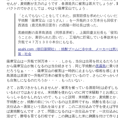
せんが，麦焼酎が主力のようです．各酒造共に被害は甚大でしょうが，
パクトのでかさとしては，やはり薩摩宝山でしょう．
「とんでもないことをしてくれた。損害賠償を求めたいくらいだ
芋焼酎「薩摩宝山（ほうざん）」を一升瓶約３０万本分も回収す
西酒造（鹿児島県日置市）の西陽一郎社長は憤った。
黒糖焼酎の喜界島酒造（同県喜界町）。上園田慶太社長も「寝耳
うことか。裏切られた思いだ」。工場内に貯蔵している事故米を
升瓶で４７万１３００本分にもなる。
asahi.com（朝日新聞社）：焼酎ブームに冷や水、メーカーは
装 - 社会
薩摩宝山は一升瓶で30万本・・・．しかも，当分は出荷を控えるだろう
から薩摩宝山が無くなるのは当分続きそう．同じ芋焼酎の
黒霧島
に乗り
だろうなぁ・・・．薩摩宝山の被害は一時的に止まらない様相を感じま
島酒造は原酒で一升瓶47万本の被害を受けているので，さらにやっかい
も台無しになるのだろうか・・・．もったいない．
さて，お気づきかもしれませんが，被害を被っている酒造5社は必ずし
いるわけではありません．米焼酎を使わないのに何で米騒動？とお感じ
らっしゃるかもしれないので，ちょっと説明．米焼酎とか，麦焼酎とか
芋焼酎とか，焼酎の前についているのは主原料ですね．焼酎を造るには
次仕込み～蒸留という流れを辿ります．この二次仕込みで芋を使えば芋
ば麦焼酎なんです．さて，問題になるのは一次仕込みです．一次仕込み
混ぜて，酵母を育てる行程です．この麹は蒸した米に麹菌を付けて作り