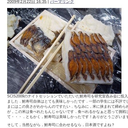
2009年2月22日 16:35
|
パーマリンク
SCIS2009のナイトセッションでいただいた鮒寿司を研究室呑み会に投
ました．鮒寿司自体はとても美味しかったです．一部の学生には不評で
まにはこの良さがわからんのですたい．ちなみに，米に挟まれて締めら
が，この米は食べれたもんじゃないです．食べれるかなぁと思って挑戦
て・・・．ともかく，鮒寿司は美味しかったです！ありがとうございま
そして，当然ながら，鮒寿司に合わせるなら，日本酒ですよね？