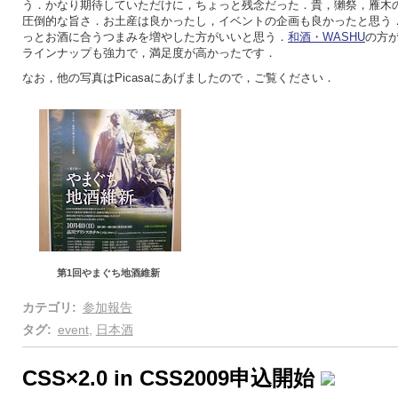
う．かなり期待していただけに，ちょっと残念だった．貴，獺祭，雁木
圧倒的な旨さ．お土産は良かったし，イベントの企画も良かったと思う
っとお酒に合うつまみを増やした方がいいと思う．
和酒・WASHU
の方
ラインナップも強力で，満足度が高かったです．
なお，他の写真はPicasaにあげましたので，ご覧ください．
第1回やまぐち地酒維新
カテゴリ
:
参加報告
タグ
:
event
,
日本酒
CSS×2.0 in CSS2009申込開始