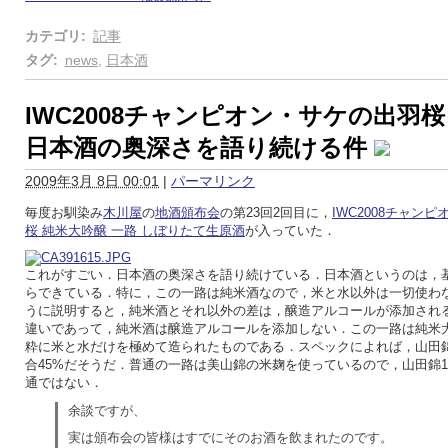
カテゴリ
:
記事
タグ
:
news
,
日本酒
IWC2008チャンピオン・サケの出羽桜
日本酒の奥深さを語り続ける件
2009年3月 8日 00:01
|
パーマリンク
毎度お馴染み
木川屋
の
地酒頒布会
の第23回2回目に，
IWC2008チャン
桜 純米大吟醸 一路 しぼりたて生原酒
が入っていた．
これがすごい．日本酒の奥深さを語り続けている．日本酒というのは，
らできている．特に，この一路は純米酒なので，米と水以外は一切使わ
うに説明すると，純米酒とそれ以外の差は，醸造アルコールが添加され
違いであって，純米酒は醸造アルコールを添加しない．この一路は純米
粋に米と水だけを極めて造られたものである．スペックによれば，山田錦
合45%だそうだ．普通の一路は美山錦の米麹を使っているので，山田錦1
通ではない．
余談ですが、
実は頒布会の皆様はすでにそのお酒を飲まれたのです。