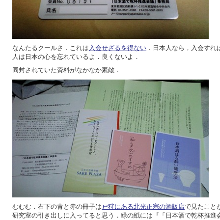
なんたるクールさ．これは
入会せざるを得ない
．日本人なら，入会すれ
人は日本の心を忘れているよ．良くないよ．
同封されていた資料がなかなか素敵．
むむむ．右下の青と赤の冊子は
戸狩にある北光正宗の酒販店
で見たこと
研究室の引き出しに入ってると思う．緑の紙には『「日本酒で乾杯推進