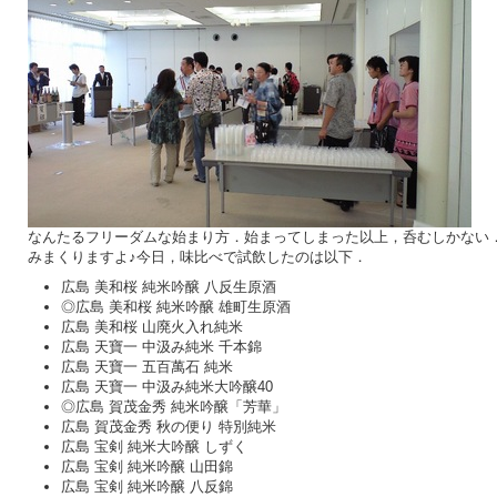
なんたるフリーダムな始まり方．始まってしまった以上，呑むしかない
みまくりますよ♪今日，味比べで試飲したのは以下．
広島 美和桜 純米吟醸 八反生原酒
◎広島 美和桜 純米吟醸 雄町生原酒
広島 美和桜 山廃火入れ純米
広島 天寶一 中汲み純米 千本錦
広島 天寶一 五百萬石 純米
広島 天寶一 中汲み純米大吟醸40
◎広島 賀茂金秀 純米吟醸「芳華」
広島 賀茂金秀 秋の便り 特別純米
広島 宝剣 純米大吟醸 しずく
広島 宝剣 純米吟醸 山田錦
広島 宝剣 純米吟醸 八反錦