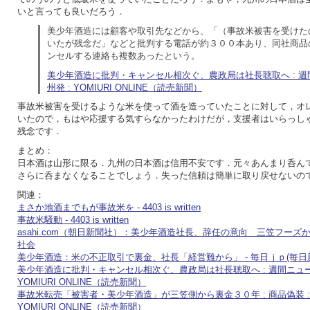
いと言っても良いだろう．
美少年酒造には顧客や取引先などから、「（事故米被害を受けた
いたが残念だ」などと批判する電話が約３００本あり、同社商品
ンセルする連絡も複数あったという。
美少年酒造に批判・キャンセル相次ぐ、農政局は社長聴取へ : 週間
州発 : YOMIURI ONLINE（読売新聞）
事故米被害を受けるような米を使って酒を造っていたことに対して，オ
いたので，もはや応援する気すらなかったわけだが，支援者はいらっし
残念です．
まとめ：
日本酒は山形に限る．九州の日本酒は信用不安です．元々あんまり呑ん
さらに呑まなくなることでしょう．失った信頼は簡単に取り戻せないの
関連：
まさか地酒までもが事故米を - 4403 is written
事故米騒動 - 4403 is written
asahi.com（朝日新聞社）：美少年酒造社長、辞任の意向 三笠フーズか
社会
美少年酒造：米の不正取引で裏金、社長「経営難から」 - 毎日ｊｐ(毎日
美少年酒造に批判・キャンセル相次ぐ、農政局は社長聴取へ : 週間ニュース 
YOMIURI ONLINE（読売新聞）
事故米転売「被害者・美少年酒造」が三笠側から裏金３０年 : 商品偽装 : 
YOMIURI ONLINE（読売新聞）