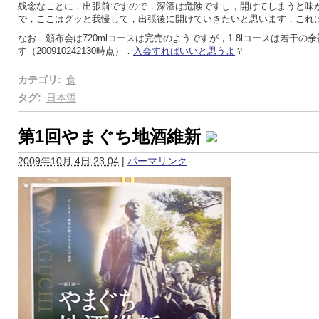
残念なことに，出張前ですので，深酒は危険ですし，開けてしまうと味
で，ここはグッと我慢して，出張後に開けていきたいと思います．これ
なお，頒布会は720mlコースは完売のようですが，1.8lコースは若干の
す（200910242130時点）．
入会すればいいと思うよ
？
カテゴリ
:
食
タグ
:
日本酒
第1回やまぐち地酒維新
2009年10月 4日 23:04
|
パーマリンク