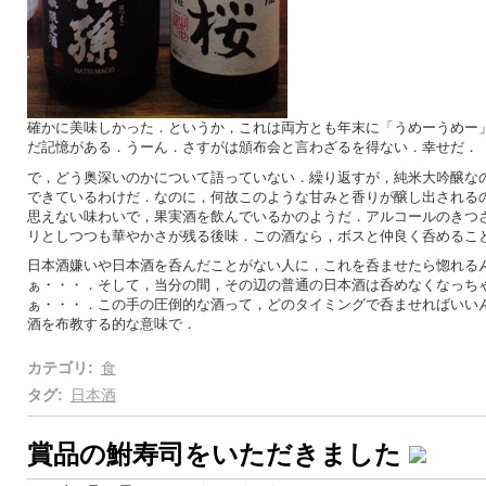
確かに美味しかった．というか，これは両方とも年末に「うめーうめー
だ記憶がある．うーん．さすがは頒布会と言わざるを得ない．幸せだ．
で，どう奥深いのかについて語っていない．繰り返すが，純米大吟醸な
できているわけだ．なのに，何故このような甘みと香りが醸し出される
思えない味わいで，果実酒を飲んでいるかのようだ．アルコールのきつ
リとしつつも華やかさが残る後味．この酒なら，ボスと仲良く呑めるこ
日本酒嫌いや日本酒を呑んだことがない人に，これを呑ませたら惚れる
ぁ・・・．そして，当分の間，その辺の普通の日本酒は呑めなくなっち
ぁ・・・．この手の圧倒的な酒って，どのタイミングで呑ませればいい
酒を布教する的な意味で．
カテゴリ
:
食
タグ
:
日本酒
賞品の鮒寿司をいただきました