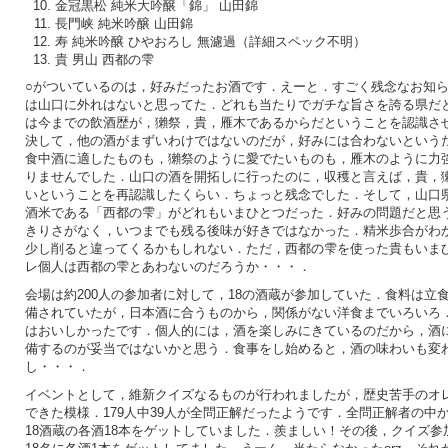
金冠黒松 純米大吟醸「錦」 山田錦
長門峡 純米吟醸 山田錦
寿 純米吟醸 ひやおろし 無濾過（詳細スペック不明）
貴 男山 西都の雫
○がついているのは，好みだったお酒です．えーと．すごく残念なお知
は山口に外れはないと思ってた．どれも当たりでガチな旨さを誇る県だ
は今までの飲酒歴が，獺祭，貴，雁木であるからだということを認識さ
決して，他の酒がまずいわけではないのだが，好みには合わないという
食中酒に適したものも，獺祭のように愛でたいものも，雁木のように力
りませんでした．山口の酒を開拓しに行ったのに，収穫と言えば，貴，
いということを再認識したくらい．ちょっと残念でした．そして，山口
酒米である「西都の雫」がどれもいまひとつだった．好みの問題だと思
きりさがなく，いつまでも残る後味が好きではなかった．精米歩合がわ
少し削ると違ってくるかもしれない．ただ，西都の雫を使った貴もいま
レ個人は西都の雫とあわないのだろうか・・・．
会場は約200人の参加者に対して，18の酒蔵が参加していた．食料は立
備されていたが，日本酒に合うものから，関係がない洋食までいろいろ
はおいしかったです．個人的には，酒を楽しみにきているのだから，酒
備するのが妥当ではないかと思う．食事をし始めると，酒の味わいも変
し・・・．
イベントとして，維新クイズなるものが行われましたが，歴史苦手のオ
できた模様．179人中39人が全問正解だったようです．全問正解者の中
18酒蔵の各酒18本をゲットしていました．羨ましい！その後，クイズ参