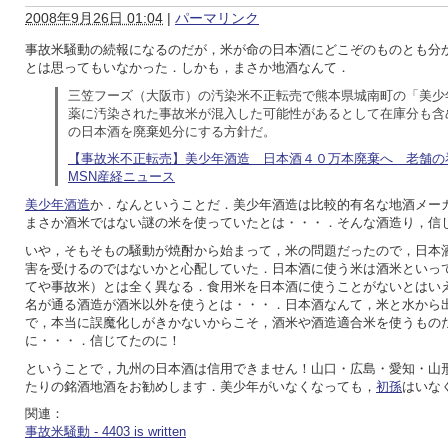
2008年9月26日 01:04
|
パーマリンク
事故米騒動の続報になるのだが，米が命の日本酒にどこぞのものとも分
とは思ってもいなかった．しかも，まさか地酒なんて．
三笠フーズ（大阪市）の汚染米不正転売で熊本県城南町の「美少
薬に汚染された事故米が混入した可能性があるとして在庫分も含
の日本酒を廃棄処分にする方針だ。
【事故米不正転売】美少年酒造 日本酒４０万本廃棄へ 老舗の看
MSN産経ニュース
美少年酒造
か．なんということだ．美少年酒造は比較的有名な地酒メー
まさか酒米ではない謎の米を使っていたとは・・・．そんな酒造り，信
いや，そもそもの騒動が焼酎から始まって，米の問題だったので，日本
害を受けるのではないかと心配していた．日本酒に使う米は酒米といっ
てや事故米）とは全く異なる．食用米を日本酒に使うことがないとはい
名が通る酒造が酒米以外を使うとは・・・．日本酒なんて，米と水から
で，本当に誤魔化しがきかないからこそ，酒米や酒造適合米を使うもの
に・・・．信じてたのに！
ということで，九州の日本酒は信用できません！山口・広島・愛知・山
たりの銘酒地酒をお勧めします．美少年がいなくなっても，
初孫
はいな
関連：
事故米騒動 - 4403 is written