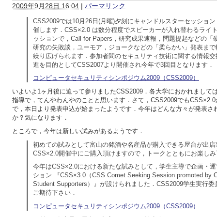
2009年9月28日 16:04
|
パーマリンク
CSS2009では10月26日(月曜)夕刻にキャンドルスターセッション (C
催します．CSS×2.0 は数分程度でスピーカーが入れ替わるライ
ッションで，Call for Papers，研究成果速報，問題提起など
研究の失敗談，ユーモア，ジョークなどの「柔らかい」発表まで
繰り広げられます．参加者間のセキュリティ技術に関する情報交
進を目的としてCSS2007より開催され今年で3回目となります．
コンピュータセキュリティシンポジウム2009（CSS2009）
いよいよ1ヶ月後に迫って参りましたCSS2009．各大学におかれまして
指導で，てんやわんやのことと思います．さて，CSS2009でもCSS×2.
で，本日より発表申込が始まったようです．今年はどんな方々が発表さ
か？気になります．
ところで，今年は新しい試みがあるようです．
初めての試みとして富山の銘酒や名産品が購入できる屋台が出店
CSS×2.0開催中にご購入頂けますので，トークとともにお楽し
今年はCSS×2.0における新たな試みとして，学生主導で企画・
ション 『CSS×3.0（CSS Comet Seeking Session promoted by Col
Student Supporters）』が設けられました．CSS2009学生実
ご期待下さい．
コンピュータセキュリティシンポジウム2009（CSS2009）