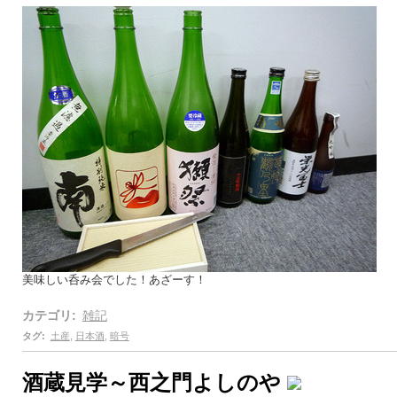
美味しい呑み会でした！あざーす！
カテゴリ
:
雑記
タグ
:
土産
,
日本酒
,
暗号
酒蔵見学～西之門よしのや