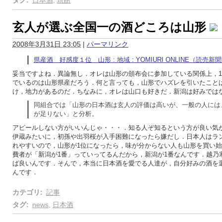
タグ
:
日本酒
,
焼酎
玄人が選ぶ全国一の酒どころは山形
2008年3月31日 23:05
|
パーマリンク
県産酒 好感度１位 山形 : 地域 : YOMIURI ONLINE（読売新
妥当ですよね．異論無し．オレは山形の頒布会に参加している関係上，
でいるのは山形県産だろう．何と言っても，山形でハズレを引いたこと
け，地力があるのだ．ちなみに，オレは山口も好きだ．新潟は好みでは
同組合では「山形の日本酒は玄人の評価は高いが、一般の人には
が足りない」と分析。
アピールしない方がいいんじゃ・・・．知る人ぞ知るという方が良い気
伊蔵みたいに，初孫や出羽桜が入手困難になったら嫌だし．日本人はラ
れやすいので，山形が1位になったら，味が分からない人も山形を買い
費者が「新潟が1番」っていってるんだから，新潟が1番なんです．越乃
ば良いんです．そんで，本当に日本酒を愛でる人達が，自分好みの酒を
んです．
カテゴリ
:
記事
タグ
:
news
,
日本酒