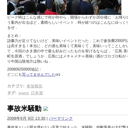
ピーク時はこんな感じで何が何やら．開場からわずか20分後に「お帰り
う案内が出るほど，素晴らしいイベント．時が経つのはこんなにゆっく
るぜ．
まとめ：
語彙力が足りてないけど，美味いイベントだった．これで参加費2000円
は高すぎる！本当に，どの酒も美味くて美味くて，美味いってことしか
て，今回のきき酒の中で最も好みだったものを挙げるならば，「広島 美和
町生原酒」でしょうか．広島にはメチャメチャ美味い酒がゴロゴロ転が
り中国山陰地方は熱いね．
200809250000追記：
どこにも
写ってませんでした
orz．
カテゴリ
:
参加報告
タグ
:
event
,
日本酒
事故米騒動
2008年9月 9日 13:30
|
パーマリンク
事故米という聞き慣れない言葉で始まった，米騒動．焼酎業界が大打撃