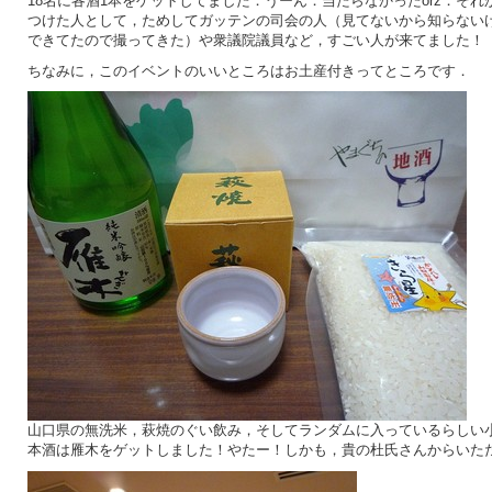
18名に各酒1本をゲットしてました．うーん．当たらなかったorz．そ
つけた人として，ためしてガッテンの司会の人（見てないから知らない
できてたので撮ってきた）や衆議院議員など，すごい人が来てました！
ちなみに，このイベントのいいところはお土産付きってところです．
山口県の無洗米，萩焼のぐい飲み，そしてランダムに入っているらしい
本酒は雁木をゲットしました！やたー！しかも，貴の杜氏さんからいた