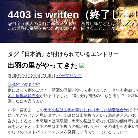
4403 is written（終了し
@自宅（個人の見解に基づいており，所属組織などとは一切関係あ
この世界に希望をもつためには批判し続けることこそが必要だ - Edward W. 
タグ「日本酒」が付けられているエントリー
出羽の里がやってきた
2009年10月24日 21:30
|
パーマリンク
例によって例のごとく，新酒の季節がやって参りました．今年も参加し
木川屋地酒頒布会
が始まりました．10月分は初孫の生もと造りで，出羽
酒．なにも言うまい．
いや，言えよ．この
出羽の里は山形が新たに作り出した酒造適合米
だそ
にしてご存じだと思いますが，山形には出羽燦々という酒造適合米があ
呑みにすると，出羽燦々は高級酒，出羽の里は手頃なお値段の価格帯に
統をたどると，出羽の里は出羽燦々の配合種だから，その味を引き継い
かなりのコストパフォーマンスを発揮しそうです．じゅるっしゅー．