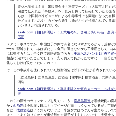
農林水産省は５日、米販売会社「三笠フーズ」（大阪市北区）が
用途で仕入れた「事故米」を、食用と偽って転売していたと発表
らは、中国製冷凍ギョーザによる中毒事件でも問題になった有機
分メタミドホスや、カビから発生し発がん性が指摘されている毒
シンＢ１が検出されている。
asahi.com（朝日新聞社）：工業用の米、食用と偽り転売 農薬・
不正
メタミドホスですか．中国餃子の件で有名になりすぎてるから，反響が
十分に理解されているはずだし．食用に適さないから工業用としている
に転売するとは，全く以て言語道断である．
事故米3.3トンを1万円で買
相当に儲けていたことでしょう．安く買えて良かったですねー．自分た
化しておけば良かったのにねっ！
で．この事故米を使わされていた焼酎酒造は以下の5社が公表されてい
【鹿児島県】喜界島酒造、西酒造【熊本県】抜群酒造、六調子酒
酒造
asahi.com（朝日新聞社）：事故米購入の酒造メーカー、５社が公
正
これらの酒造のラインナップを見ていこう．
喜界島酒造
は黒糖焼酎の喜
か．
西酒造
は今現在，既にトップページが痛々しくなっているが，芋焼
名だ．
抜群酒造
はよく知らないけど，米焼酎のばつぐんが主力らしいで
は・・・よく知りませんが米焼酎の六調子が主力らしいです．光酒造も