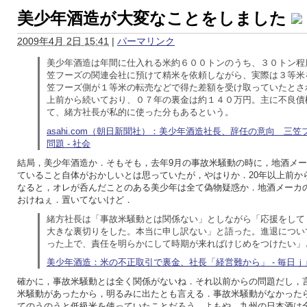
美少年酒造が大変なことをしました
2009年4月 2日 15:41
|
パーマリンク
美少年酒造は年間に仕入れる米約６００トンのうち、３０トン程
笠フーズの関連会社に預けて精米を依頼しながら、実際は３等米
笠フーズ側が１等米の転売などで得た差額を受け取っていたとさ
上前から続いており、０７年の裏金は約１４０万円。主に不良債
て、緒方社長が私的に使った分もあるという。
asahi.com（朝日新聞社）：美少年酒造社長、辞任の意向 三
問題 - 社会
結局，美少年酒造か．そもそも，去年9月の事故米騒動の時に，地酒メ
ていること自体がおかしいとは思っていたが，やはりか．20年以上前か
なると，オレが呑んだことのある美少年は全て偽物疑惑か．地酒メーカ
おけねぇ．置いてないけど．
緒方社長は「事故米騒動とは関係ない」としながら「応援をして
大きな裏切りをした。本当に申し訳ない」と語った。進退につい
った上で、責任を明らかにして時期が来ればけじめをつけたい」
美少年酒造：米の不正取引で裏金、社長「経営難から」 - 毎日ｊｐ
確かに，事故米騒動とは全く関係がないね．それ以前からの問題だし，
米騒動があったから，明るみに出たとも言える．事故米騒動がなかった
てのうのうと低級米を使っていたことだろう．よもや，九州の日本酒は