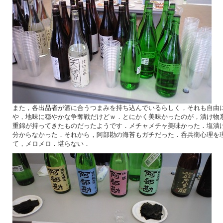
また，各出品者が酒に合うつまみを持ち込んでいるらしく，それも自由
や，地味に穏やかな争奪戦だけどｗ．とにかく美味かったのが，漬け物
重錦が持ってきたものだったようです．メチャメチャ美味かった．塩漬
分からなかった．それから，阿部勘の海苔もガチだった．呑兵衛心理を
て，メロメロ．堪らない．