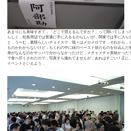
あまりにも美味すぎて，「どこで買えるんですか？」って聞いてしまっ
らしく，松島周辺では普通に手に入るものらしいが，関東では手に入ら
と．うーむ．素晴らしいチョイスで，我々はメロメロです．それから，
ものかわからないけど，ちくわの中に緑のペースト状のものを仕込んだ
身がなんなのかサッパリ分からなかったけど，メチャメチャ美味かった
で食べ尽くされたので，写真すら撮れてませんが，あれはすごい！正に
イベントといえよう．