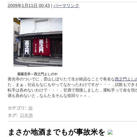
2009年1月11日 00:43
|
パーマリンク
酒蔵見学～西之門よしのや
善光寺のついでに，雲山しぼりたて生が絶品なことで有名な
西之門よし
た．まぁ，仕込もなにもやってなかったわけですが・・・．試飲もでき
転手は呑めないわけで・・・．甘酒で我慢しました．運転手って命を預
酒も呑めないと，なんたるそんな役回り＞＜．
カテゴリ
:
旅
タグ
:
日本酒
まさか地酒までもが事故米を