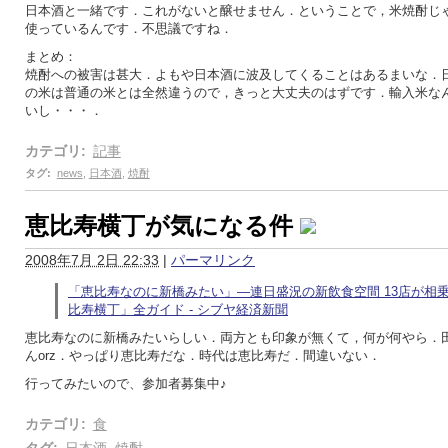
日本酒と一緒です．これがないと醸せません．ということで，米焼酎じ
使っているんです．不思議ですね．
まとめ：
焼酎への被害は甚大．よもや日本酒に波及してくることはあるまいな．
の米は普通の米とは全然違うので，きっと大丈夫のはずです．輸入米な
いし・・・．
カテゴリ
:
記事
タグ
:
news
,
日本酒
,
焼酎
恵比寿横丁が気になる件
2008年7月 2日 22:33
|
パーマリンク
「恵比寿なのに新橋みたい」―連日盛況の新飲食空間 13店が相
比寿横丁」全ガイド - シブヤ経済新聞
恵比寿なのに新橋みたいらしい．両方とも印象が無くて，何が何やら．
んorz．やっぱり恵比寿だな．時代は恵比寿だ．間違いない．
行ってみたいので、参加者募集中♪
カテゴリ
:
食