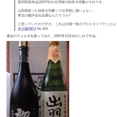
第20回頒布会(2007年)の出羽桜の純米大吟醸がそれです。
山田錦使った純米大吟醸って出羽桜に無いよな～。
東北の鑑評会出品酒なんだろうか?
と思っていたのですが、
これは次期
一路
のプロトタイプだったん
木川屋INFO
No.424
過去のフォルダを探ってみた．2007年12月分のこれですね．