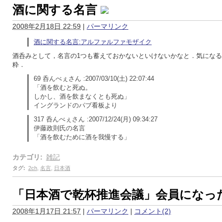
酒に関する名言
2008年2月18日 22:59
|
パーマリンク
酒に関する名言:アルファルファモザイク
酒呑みとして，名言の1つも蓄えておかないといけないかなと．気にな
粋．
69 呑んべぇさん :2007/03/10(土) 22:07:44
「酒を飲むと死ぬ。
しかし、酒を飲まなくとも死ぬ」
イングランドのパブ看板より
317 呑んべぇさん :2007/12/24(月) 09:34:27
伊藤政則氏の名言
「酒を飲むために酒を我慢する」
カテゴリ
:
雑記
タグ
:
2ch
,
名言
,
日本酒
「日本酒で乾杯推進会議」会員になっ
2008年1月17日 21:57
|
パーマリンク
|
コメント(2)