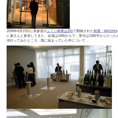
2008年9月23日に表参道の
ふくい南青山291
で開催された
和酒・WASHU
に麦さんと参加してきた．会場は16時からで，受付は15時半からだったの
頃行ってみたところ，既に始まっていた件について．