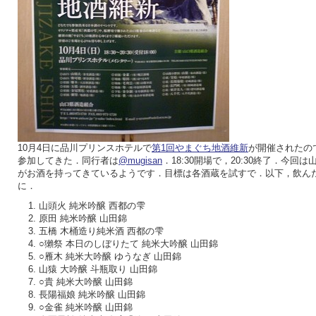
10月4日に品川プリンスホテルで
第1回やまぐち地酒維新
が開催されたの
参加してきた．同行者は
@mugisan
．18:30開場で，20:30終了．今回
がお酒を持ってきているようです．目標は各酒蔵を試すで．以下，飲ん
に．
山頭火 純米吟醸 西都の雫
原田 純米吟醸 山田錦
五橋 木桶造り純米酒 西都の雫
○獺祭 本日のしぼりたて 純米大吟醸 山田錦
○雁木 純米大吟醸 ゆうなぎ 山田錦
山猿 大吟醸 斗瓶取り 山田錦
○貴 純米大吟醸 山田錦
長陽福娘 純米吟醸 山田錦
○金雀 純米吟醸 山田錦